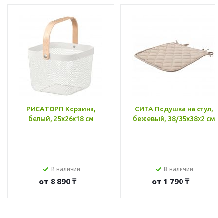
РИСАТОРП Корзина,
СИТА Подушка на стул,
белый, 25x26x18 см
бежевый, 38/35x38x2 см
В наличии
В наличии
от
8 890 ₸
от
1 790 ₸