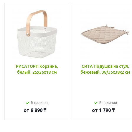
РИСАТОРП Корзина,
СИТА Подушка на стул,
белый, 25x26x18 см
бежевый, 38/35x38x2 см
В наличии
В наличии
от
8 890 ₸
от
1 790 ₸