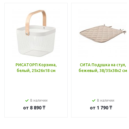
РИСАТОРП Корзина,
СИТА Подушка на стул,
белый, 25x26x18 см
бежевый, 38/35x38x2 см
В наличии
В наличии
от
8 890 ₸
от
1 790 ₸