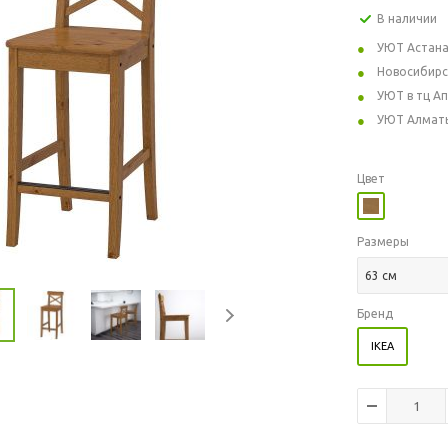
В наличии
УЮТ Астан
Новосибирс
УЮТ в тц А
УЮТ Алмат
Цвет
Размеры
63 см
Бренд
IKEA