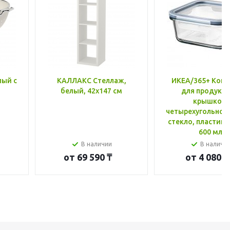
лый с
КАЛЛАКС Стеллаж,
ИКЕА/365+ Конт
белый, 42x147 см
для продукто
крышкой,
четырехугольной
стекло, пластик 
600 мл
В наличии
В наличи
от
69 590 ₸
от
4 080 ₸