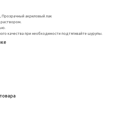
а, Прозрачный акриловый лак
 раствором.
ью.
ого качества при необходимости подтягивайте шурупы.
вке
товара