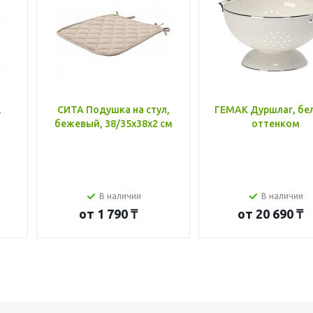
,
СИТА Подушка на стул,
ГЕМАК Дуршлаг, бе
бежевый, 38/35x38x2 см
оттенком
В наличии
В наличии
от
1 790 ₸
от
20 690 ₸