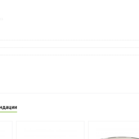
03
ндации