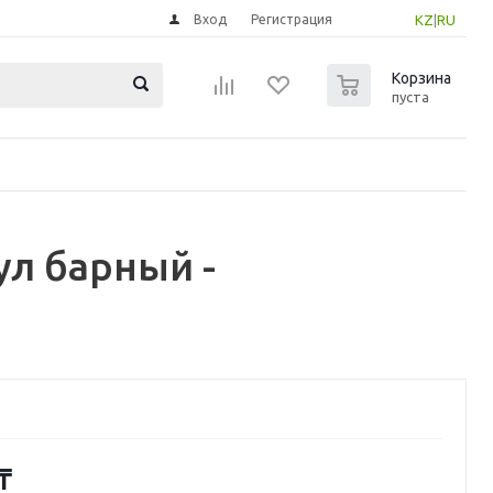
Вход
Регистрация
KZ
|
RU
0
Корзина
пуста
л барный -
₸