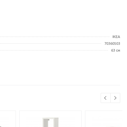
IKEA
70360503
63 см