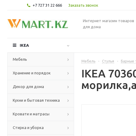
+7 727 31 22 666
Заказать звонок
Интернет магазин товаров
для дома
IKEA
Мебель
Мебель
-
Стулья
-
Барные 
IKEA 7036
Хранение и порядок
морилка,а
Декор для дома
Кухни и бытовая техника
Кровати и матрасы
Стирка и уборка