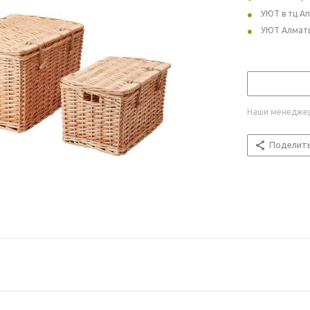
УЮТ в тц А
УЮТ Алмат
Наши менеджер
Поделит