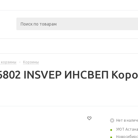
 корзины
-
Корзины
6802 INSVEP ИНСВЕП Коро
Нет в налич
УЮТ Астан
Новосибирс