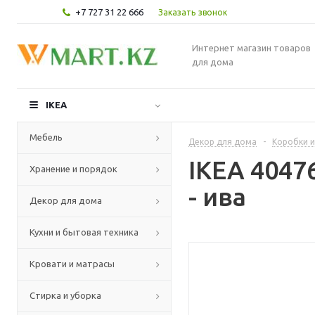
+7 727 31 22 666
Заказать звонок
Интернет магазин товаров
для дома
IKEA
Мебель
Декор для дома
-
Коробки и
IKEA 4047
Хранение и порядок
- ива
Декор для дома
Кухни и бытовая техника
Кровати и матрасы
Стирка и уборка