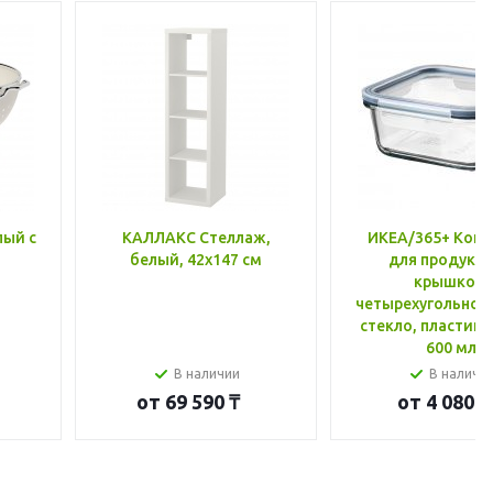
лый с
КАЛЛАКС Стеллаж,
ИКЕА/365+ Конт
белый, 42x147 см
для продукто
крышкой,
четырехугольной
стекло, пластик 
600 мл
В наличии
В наличи
от
69 590 ₸
от
4 080 ₸