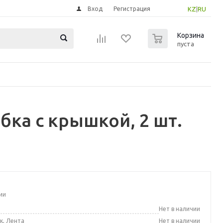
Вход
Регистрация
KZ
|
RU
0
Корзина
пуста
бка с крышкой, 2 шт.
ии
а
Нет в наличии
к, Лента
Нет в наличии