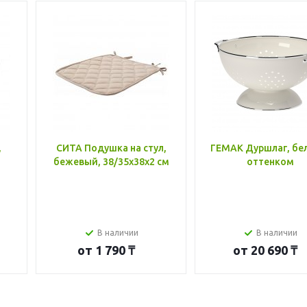
,
СИТА Подушка на стул,
ГЕМАК Дуршлаг, бе
бежевый, 38/35x38x2 см
оттенком
В наличии
В наличии
от
1 790 ₸
от
20 690 ₸