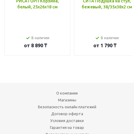
РИСАТОРП Корзина,
СИТА Подушка на стул,
белый, 25x26x18 см
бежевый, 38/35x38x2 см
В наличии
В наличии
от
8 890 ₸
от
1 790 ₸
О компании
Магазины
Безопасность онлайн платежей
Договор оферта
Условия доставки
Гарантия на товар