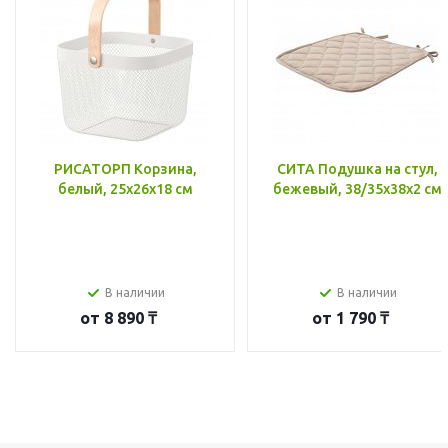
РИСАТОРП Корзина,
СИТА Подушка на стул,
белый, 25x26x18 см
бежевый, 38/35x38x2 см
В наличии
В наличии
от
8 890 ₸
от
1 790 ₸