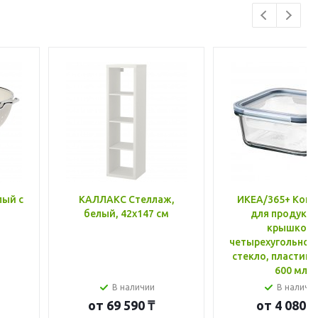
лый с
КАЛЛАКС Стеллаж,
ИКЕА/365+ Конт
белый, 42x147 см
для продукто
крышкой,
четырехугольной
стекло, пластик 
600 мл
В наличии
В наличи
от
69 590 ₸
от
4 080 ₸