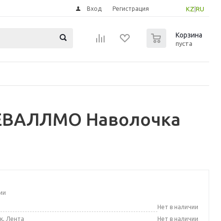
Вход
Регистрация
KZ
|
RU
0
Корзина
пуста
ТЕВАЛЛМО Наволочка
ии
а
Нет в наличии
к, Лента
Нет в наличии