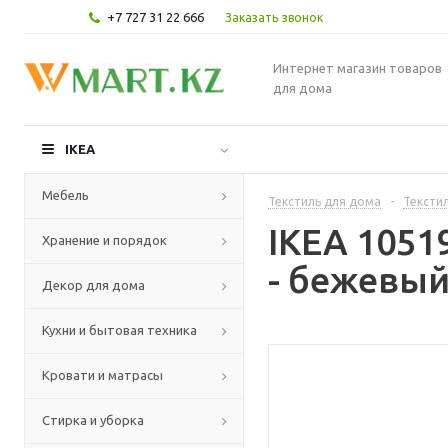
+7 727 31 22 666
Заказать звонок
Интернет магазин товаров
для дома
IKEA
Мебель
Текстиль для дома
-
Текстил
IKEA 105
Хранение и порядок
- бежевый
Декор для дома
Кухни и бытовая техника
Кровати и матрасы
Стирка и уборка