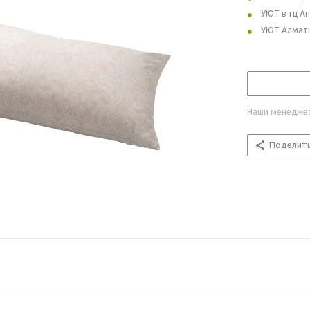
УЮТ в тц А
УЮТ Алмат
Наши менеджер
Поделит