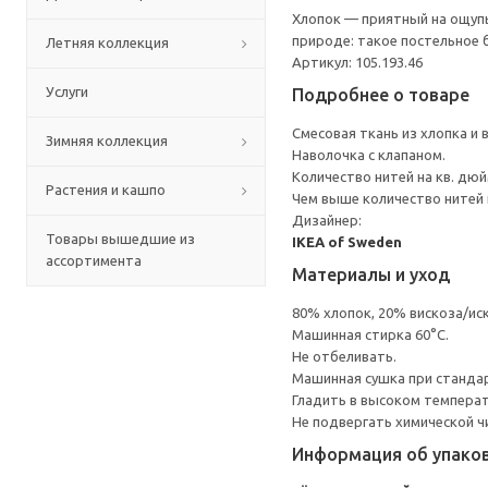
Хлопок — приятный на ощупь
природе: такое постельное 
Летняя коллекция
Артикул: 105.193.46
Услуги
Подробнее о товаре
Смесовая ткань из хлопка и
Зимняя коллекция
Наволочка с клапаном.
Количество нитей на кв. дюйм
Растения и кашпо
Чем выше количество нитей 
Дизайнер:
Товары вышедшие из
IKEA of Sweden
ассортимента
Материалы и уход
80% хлопок, 20% вискоза/ис
Машинная стирка 60°С.
Не отбеливать.
Машинная сушка при стандарт
Гладить в высоком темпера
Не подвергать химической ч
Информация об упако