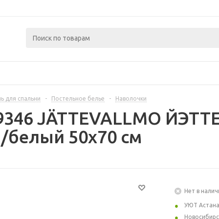
ь для спальни
-
Постельное белье
-
Наволочки
19346 JÄTTEVALLMO ЙЭТ
/белый 50x70 см
Нет в налич
УЮТ Астан
Новосибирс