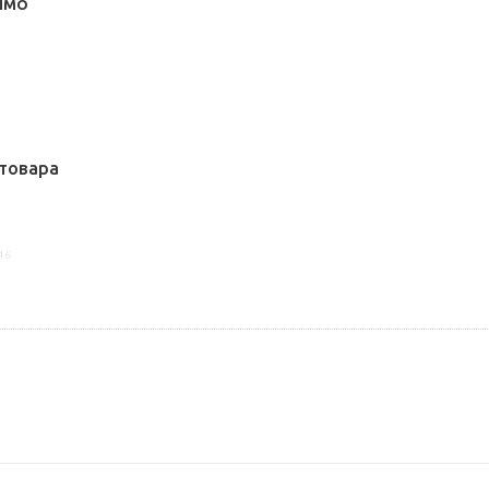
ЛМО
товара
46