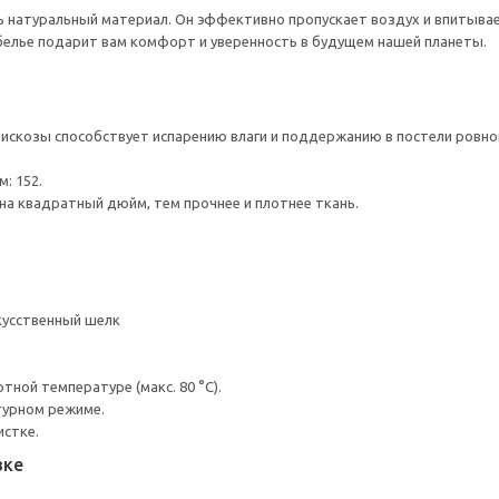
 натуральный материал. Он эффективно пропускает воздух и впитывает
белье подарит вам комфорт и уверенность в будущем нашей планеты.
 вискозы способствует испарению влаги и поддержанию в постели ров
: 152.
на квадратный дюйм, тем прочнее и плотнее ткань.
кусственный шелк
ной температуре (макс. 80 °C).
турном режиме.
истке.
вке