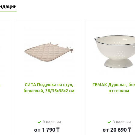
ндации
,
СИТА Подушка на стул,
ГЕМАК Дуршлаг, бе
бежевый, 38/35x38x2 см
оттенком
В наличии
В наличии
от
1 790 ₸
от
20 690 ₸