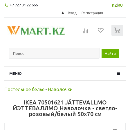
+7 727 31 22 666
KZ
|
RU
Вход
Регистрация
0
Найти
МЕНЮ
Постельное белье
-
Наволочки
IKEA 70501621 JÄTTEVALLMO
ЙЭТТЕВАЛЛМО Наволочка - светло-
розовый/белый 50x70 см