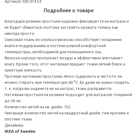
Артикул: 505.014.53
Подробнее о товаре
Благодаря резинке простыня надежно фиксируется на матрасе и
не будет сбиваться, поэтому застелить кровать теперь как
никогда просто.
Смесовая ткань из хлопка и вискозы способствует испарению
влаги и поддержанию в постели ровной комфортной
температуры, необходимой для полноценного сна.
Вискоза хорошо пропускает воздух и эффективно впитывает
влагу. Кроме того, этот материал придает ткани легкий блеск и
приятную мягкость.
Прочную натяжную простыню легко содержать в чистоте: ее
можно стирать при температуре 60 °C. Ее даже не нужно гладить,
т. к. когда вы наденете ее на матрас, ткань расправится.
Натяжная простыня на резинке подходит для матрасов толщиной
до 26 см.
Количество нитей на кв. дюйм: 152.
Чем выше количество нитей на квадратный дюйм, тем прочнее и
плотнее ткань.
Дизайнер:
IKEA of Sweden