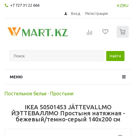
+7 727 31 22 666
KZ
|
RU
Вход
Регистрация
0
Найти
МЕНЮ
Постельное белье
-
Простыни
IKEA 50501453 JÄTTEVALLMO
ЙЭТТЕВАЛЛМО Простыня натяжная -
бежевый/темно-серый 140x200 см