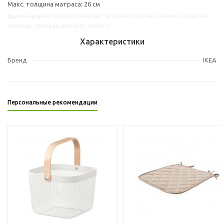
Макс. толщина матраса: 26 см
Другие варианты: 50501603, 60501607, 50501453, 10501563, 60501457, 20501567,
00501460, 70501466, 60501570, 50501575
Характеристики
Бренд
IKEA
Персональные рекомендации