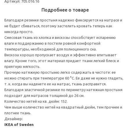
Артикул: 705.016.16
Подробнее о товаре
Благодаря резинке простыня надежно фиксируется на матрасе и
не будет сбиваться, поэтому застелить кровать теперь как
никогда просто.
Смесовая ткань из хлопка и вискозы способствует испарению
влаги и поддержанию в постели ровной комфортной
температуры, необходимой для полноценного сна.
Вискоза хорошо пропускает воздух и эффективно впитывает
влагу. Кроме того, этот материал придает ткани легкий блеск и
приятную мягкость.
Прочную натяжную простыню легко содержать в чистоте: ее
можно стирать при температуре 60 °C. Ее даже не нужно гладить,
т. к. когда вы наденете ее на матрас, ткань расправится.
Благодаря эластичной резинке по периметру натяжная простыня
подходит для матрасов толщиной до 26 см.
Количество нитей на кв. дюйм: 152.
Чем выше количество нитей на квадратный дюйм, тем прочнее и
плотнее ткань.
Дизайнер:
IKEA of Sweden