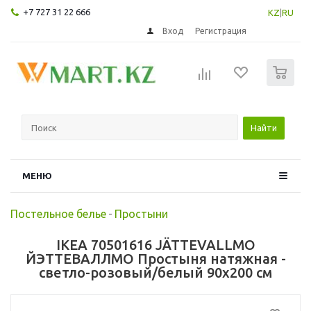
+7 727 31 22 666
KZ
|
RU
Вход
Регистрация
0
Найти
МЕНЮ
Постельное белье
-
Простыни
IKEA 70501616 JÄTTEVALLMO
ЙЭТТЕВАЛЛМО Простыня натяжная -
светло-розовый/белый 90x200 см