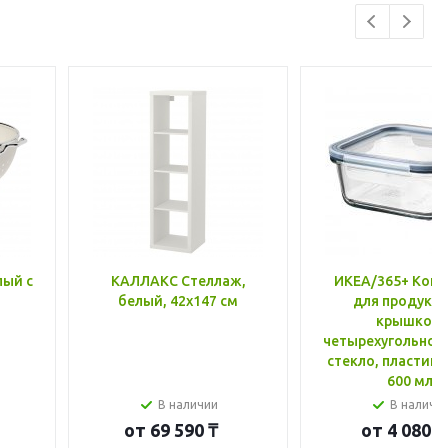
лый с
КАЛЛАКС Стеллаж,
ИКЕА/365+ Конт
белый, 42x147 см
для продукто
крышкой,
четырехугольной
стекло, пластик 
600 мл
В наличии
В наличи
от
69 590 ₸
от
4 080 ₸