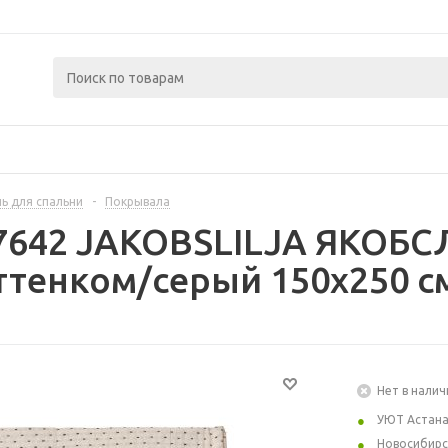
ь для спальни
-
Покрывала
47642 JAKOBSLILJA ЯКОБС
ттенком/серый 150x250 с
Нет в налич
УЮТ Астан
Новосибирс