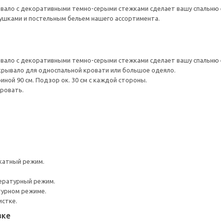
вало с декоративными темно-серыми стежками сделает вашу спальню е
ушками и постельным бельем нашего ассортимента.
ывало с декоративными темно-серыми стежками сделает вашу спальню 
крывало для односпальной кровати или большое одеяло.
ной 90 см. Подзор ок. 30 см с каждой стороны.
кровать.
катный режим.
ературный режим.
турном режиме.
истке.
вке