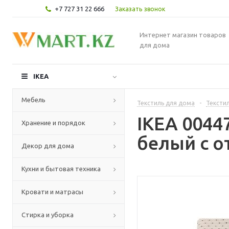
+7 727 31 22 666
Заказать звонок
Интернет магазин товаров
для дома
IKEA
Мебель
Текстиль для дома
-
Текстил
IKEA 004
Хранение и порядок
белый с о
Декор для дома
Кухни и бытовая техника
Кровати и матрасы
Стирка и уборка