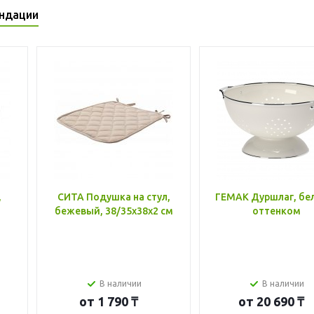
ндации
,
СИТА Подушка на стул,
ГЕМАК Дуршлаг, бе
бежевый, 38/35x38x2 см
оттенком
В наличии
В наличии
от
1 790 ₸
от
20 690 ₸