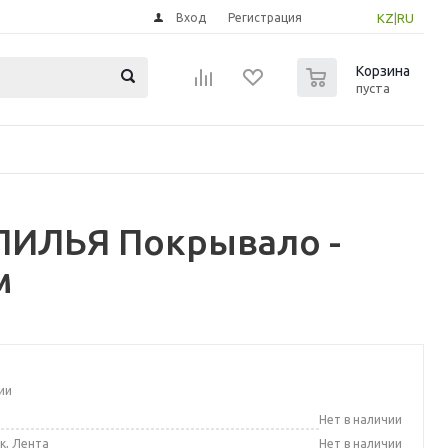
Вход
Регистрация
KZ
|
RU
0
Корзина
пуста
ЛИЛЬЯ Покрывало -
м
ии
а
Нет в наличии
к, Лента
Нет в наличии