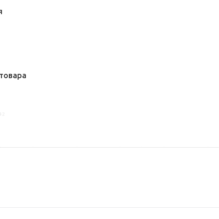
Я
товара
42