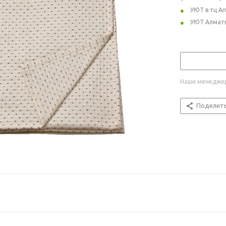
УЮТ в тц А
УЮТ Алмат
Наши менеджер
Поделит