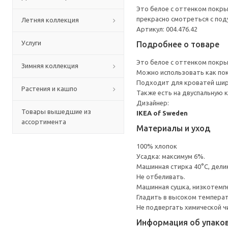
Это белое с оттенком покры
прекрасно смотреться с под
Летняя коллекция
Артикул: 004.476.42
Услуги
Подробнее о товаре
Это белое с оттенком покр
Зимняя коллекция
Можно использовать как по
Подходит для кроватей шири
Растения и кашпо
Также есть на двуспальную 
Дизайнер:
Товары вышедшие из
IKEA of Sweden
ассортимента
Материалы и уход
100% хлопок
Усадка: максимум 6%.
Машинная стирка 40°С, дели
Не отбеливать.
Машинная сушка, низкотемп
Гладить в высоком темпера
Не подвергать химической ч
Информация об упако