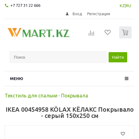
+7 727 31 22 666
KZ
|
RU
Вход
Регистрация
0
Найти
МЕНЮ
Текстиль для спальни
-
Покрывала
IKEA 00454958 KÖLAX КЁЛАКС Покрывало
- серый 150x250 см