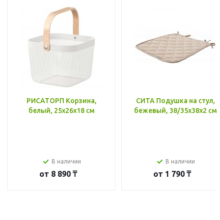
РИСАТОРП Корзина,
СИТА Подушка на стул,
белый, 25x26x18 см
бежевый, 38/35x38x2 см
В наличии
В наличии
от
8 890 ₸
от
1 790 ₸