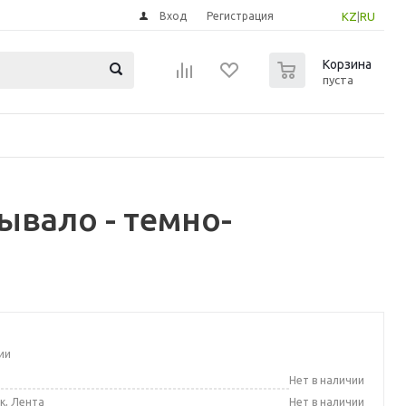
Вход
Регистрация
KZ
|
RU
0
Корзина
пуста
ывало - темно-
ии
а
Нет в наличии
к, Лента
Нет в наличии