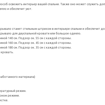
особ освежить интерьер вашей спальни. Также оно может служить до
епло и обеспечит уют.
рывало станет стильным штрихом в интерьере спальни и обеспечит до
рывало для двуспальной кровати или большое одеяло.
ной 140 см. Подзор ок. 55 см с каждой стороны.
ной 160 см. Подзор ок. 45 см с каждой стороны.
ной 180 см. Подзор ок. 35 см с каждой стороны.
 кровать.
работанного материала)
ературный режим.
урном режиме.
истке.