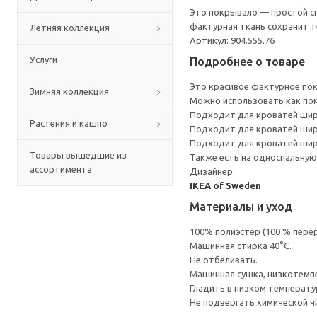
Это покрывало — простой сп
фактурная ткань сохранит т
Летняя коллекция
Артикул: 904.555.76
Услуги
Подробнее о товаре
Это красивое фактурное пок
Зимняя коллекция
Можно использовать как пок
Подходит для кроватей шири
Растения и кашпо
Подходит для кроватей шири
Подходит для кроватей шири
Товары вышедшие из
Также есть на односпальную
ассортимента
Дизайнер:
IKEA of Sweden
Материалы и уход
100% полиэстер (100 % пере
Машинная стирка 40°С.
Не отбеливать.
Машинная сушка, низкотемп
Гладить в низком температ
Не подвергать химической ч