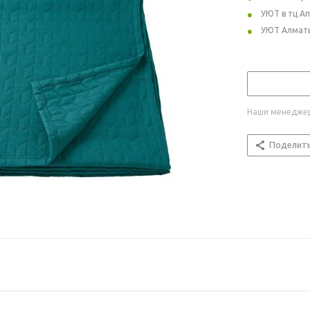
УЮТ в тц А
УЮТ Алмат
Наши менеджер
Поделит