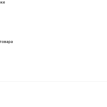
вке
товара