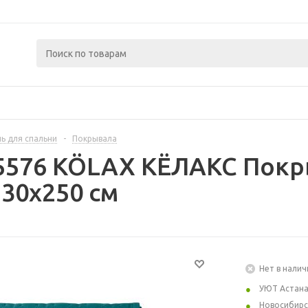
ь для спальни
-
Покрывала
5576 KÖLAX КЁЛАКС Покр
30x250 см
Нет в налич
УЮТ Астан
Новосибирс