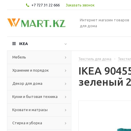
+7 727 31 22 666
Заказать звонок
Интернет магазин товаров
для дома
IKEA
Мебель
Текстиль для дома
-
Текстил
IKEA 9045
Хранение и порядок
зеленый 2
Декор для дома
Кухни и бытовая техника
Кровати и матрасы
Стирка и уборка