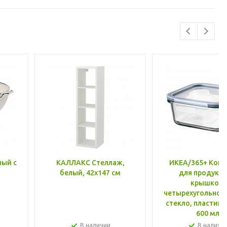
лый с
КАЛЛАКС Стеллаж,
ИКЕА/365+ Конт
белый, 42x147 см
для продукто
крышкой,
четырехугольной
стекло, пластик 
600 мл
В наличии
В наличи