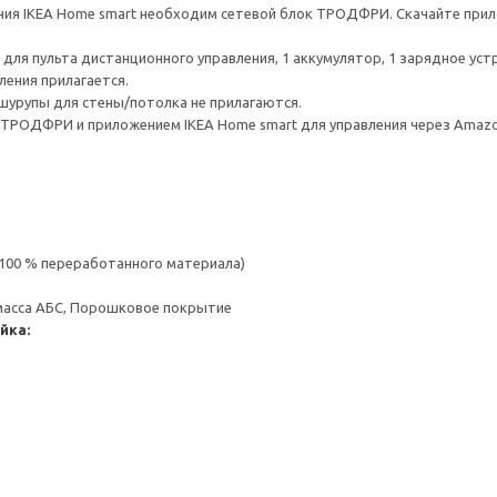
ия IKEA Home smart необходим сетевой блок ТРОДФРИ. Скачайте прилож
 для пульта дистанционного управления, 1 аккумулятор, 1 зарядное устр
ления прилагается.
шурупы для стены/потолка не прилагаются.
РОДФРИ и приложением IKEA Home smart для управления через Amazon 
(100 % переработанного материала)
масса АБС, Порошковое покрытие
йка: