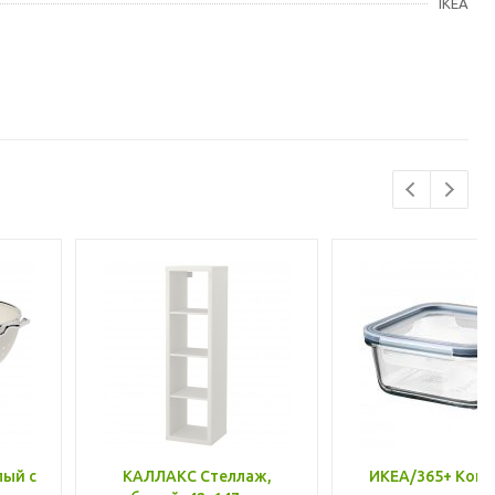
IKEA
лый с
КАЛЛАКС Стеллаж,
ИКЕА/365+ Конт