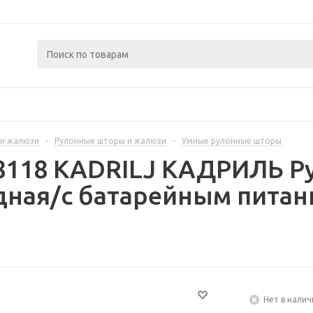
и жалюзи
-
Рулонные шторы и жалюзи
-
Умные рулонные шторы
8118 KADRILJ КАДРИЛЬ Ру
ная/с батарейным питан
Нет в налич