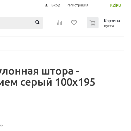
Вход
Регистрация
KZ
|
RU
0
Корзина
пуста
лонная штора -
ием серый 100x195
ии