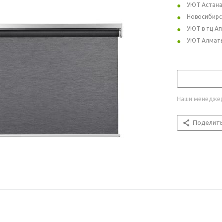
УЮТ Астан
Новосибирс
УЮТ в тц А
УЮТ Алмат
Наши менеджер
Поделит