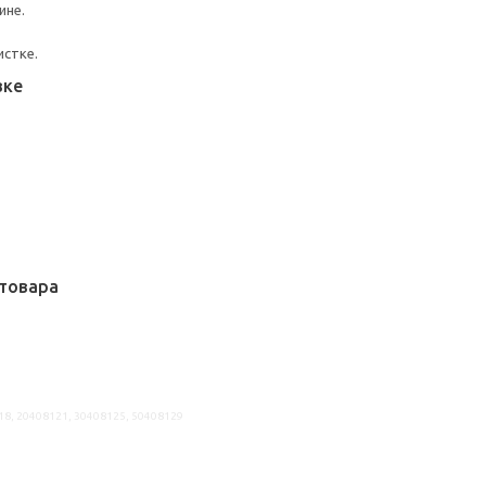
ине.
истке.
вке
товара
18, 20408121, 30408125, 50408129