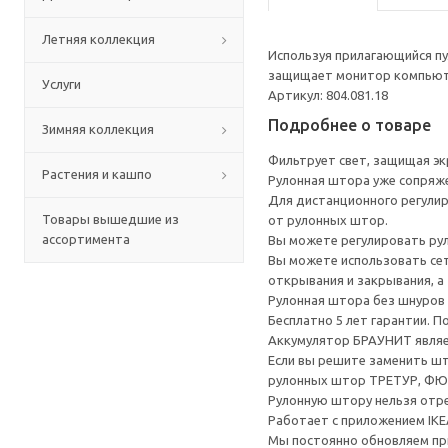
Летняя коллекция
Используя прилагающийся пу
защищает монитор компьюте
Услуги
Артикул: 804.081.18
Подробнее о товаре
Зимняя коллекция
Фильтрует свет, защищая эк
Растения и кашпо
Рулонная штора уже сопряже
Для дистанционного регулир
Товары вышедшие из
от рулонных штор.
ассортимента
Вы можете регулировать рул
Вы можете использовать се
открывания и закрывания, а
Рулонная штора без шнуров 
Бесплатно 5 лет гарантии. 
Аккумулятор БРАУНИТ являе
Если вы решите заменить шт
рулонных штор ТРЕТУР, Ф
Рулонную штору нельзя отр
Работает с приложением IKE
Мы постоянно обновляем при