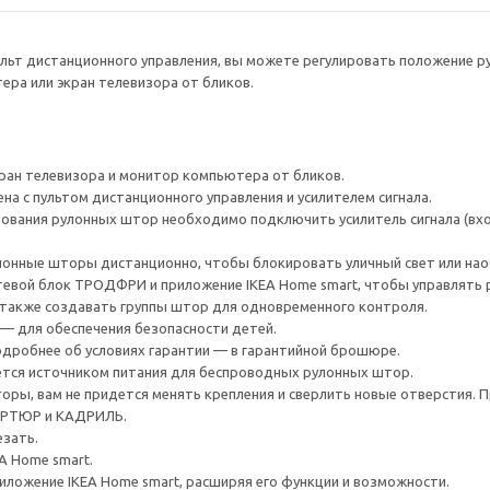
льт дистанционного управления, вы можете регулировать положение ру
ра или экран телевизора от бликов.
ран телевизора и монитор компьютера от бликов.
на с пультом дистанционного управления и усилителем сигнала.
ования рулонных штор необходимо подключить усилитель сигнала (вхо
онные шторы дистанционно, чтобы блокировать уличный свет или наобо
тевой блок ТРОДФРИ и приложение IKEA Home smart, чтобы управлять
 также создавать группы штор для одновременного контроля.
— для обеспечения безопасности детей.
Подробнее об условиях гарантии — в гарантийной брошюре.
тся источником питания для беспроводных рулонных штор.
оры, вам не придется менять крепления и сверлить новые отверстия.
ЮРТЮР и КАДРИЛЬ.
езать.
A Home smart.
ложение IKEA Home smart, расширяя его функции и возможности.