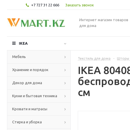
+7 727 31 22 666
Заказать звонок
Интернет магазин товаров
для дома
IKEA
Мебель
Текстиль для дома
-
Шторы 
IKEA 8040
Хранение и порядок
беспровод
Декор для дома
см
Кухни и бытовая техника
Кровати и матрасы
Стирка и уборка