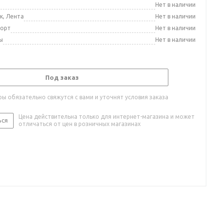
а
Нет в наличии
к, Лента
Нет в наличии
порт
Нет в наличии
ы
Нет в наличии
Под заказ
ы обязательно свяжутся с вами и уточнят условия заказа
Цена действительна только для интернет-магазина и может
ься
отличаться от цен в розничных магазинах