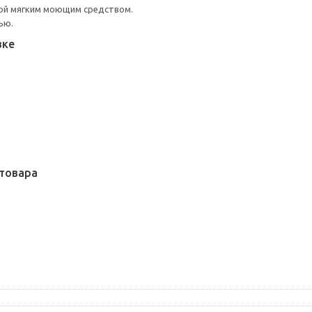
ой мягким моющим средством.
ью.
вке
товара