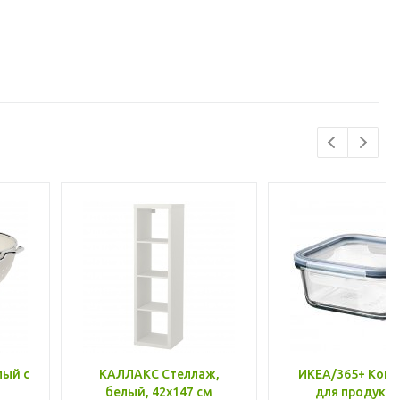
лый с
КАЛЛАКС Стеллаж,
ИКЕА/365+ Конт
белый, 42x147 см
для продукто