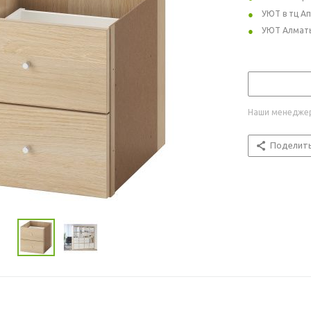
УЮТ в тц А
УЮТ Алмат
Наши менеджер
Поделит