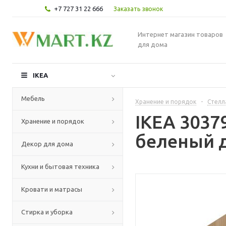
+7 727 31 22 666
Заказать звонок
Интернет магазин товаров
для дома
IKEA
Мебель
Хранение и порядок
-
Стелл
IKEA 3037
Хранение и порядок
беленый д
Декор для дома
Кухни и бытовая техника
Кровати и матрасы
Стирка и уборка