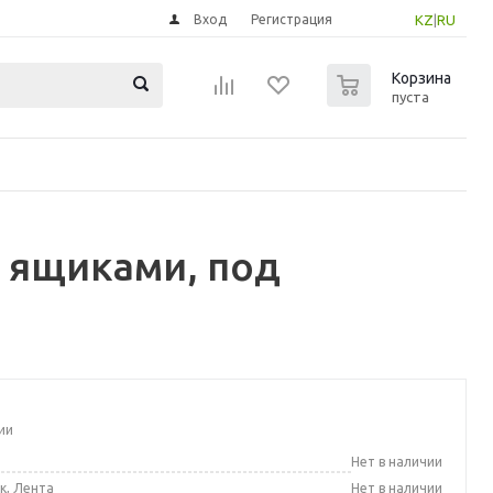
Вход
Регистрация
KZ
|
RU
0
Корзина
пуста
2 ящиками, под
ии
а
Нет в наличии
к, Лента
Нет в наличии