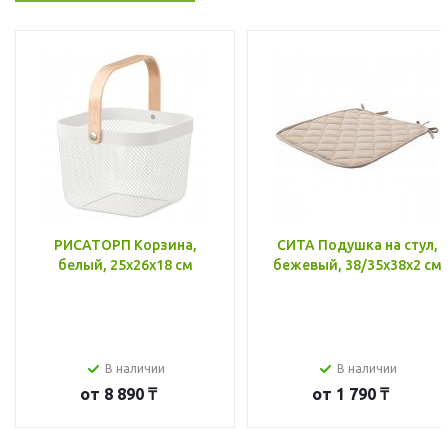
РИСАТОРП Корзина,
СИТА Подушка на стул,
белый, 25x26x18 см
бежевый, 38/35x38x2 см
В наличии
В наличии
от
8 890 ₸
от
1 790 ₸