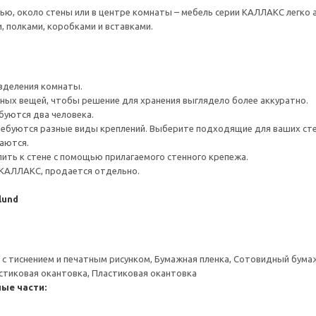
ью, около стены или в центре комнаты – мебель серии КАЛЛАКС легко 
 полками, коробками и вставками.
зделения комнаты.
ных вещей, чтобы решение для хранения выглядело более аккуратно.
буются два человека.
ребуются разные виды креплений. Выберите подходящие для ваших стен 
аются.
ить к стене с помощью прилагаемого стенного крепежа.
КАЛЛАКС, продается отдельно.
lund
 с тиснением и печатным рисунком, Бумажная пленка, Сотовидный бума
стиковая окантовка, Пластиковая окантовка
ые части: