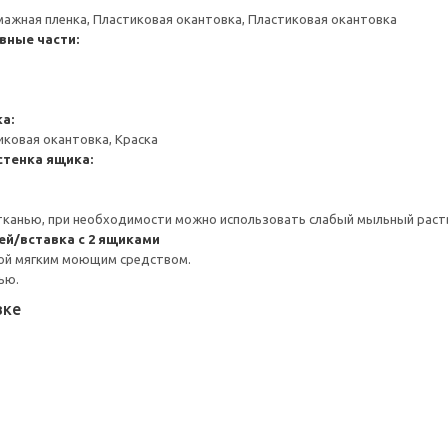
мажная пленка, Пластиковая окантовка, Пластиковая окантовка
вные части:
а:
иковая окантовка, Краска
стенка ящика:
тканью, при необходимости можно использовать слабый мыльный раст
ей/вставка с 2 ящиками
ой мягким моющим средством.
ью.
вке