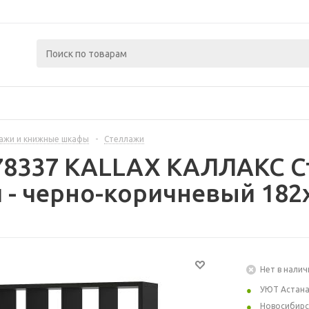
ажи и книжные шкафы
-
Стеллажи
78337 KALLAX КАЛЛАКС С
 - черно-коричневый 182
Нет в налич
УЮТ Астан
Новосибирс