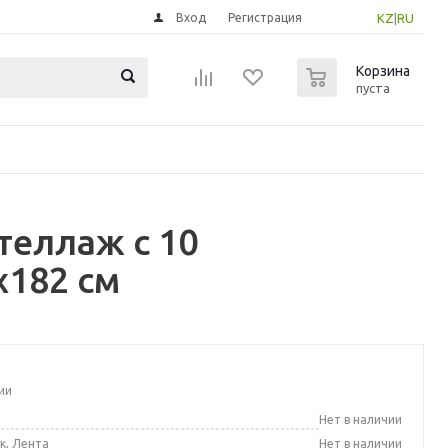
Вход
Регистрация
KZ
|
RU
0
Корзина
пуста
теллаж с 10
x182 см
ии
а
Нет в наличии
к, Лента
Нет в наличии