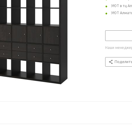
УЮТ в тц А
УЮТ Алмат
Наши менеджер
Поделит