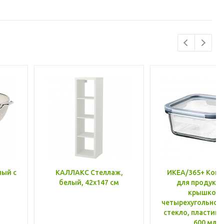
лый с
КАЛЛАКС Стеллаж,
ИКЕА/365+ Конт
белый, 42x147 см
для продукто
крышкой,
четырехугольной
стекло, пластик 
600 мл