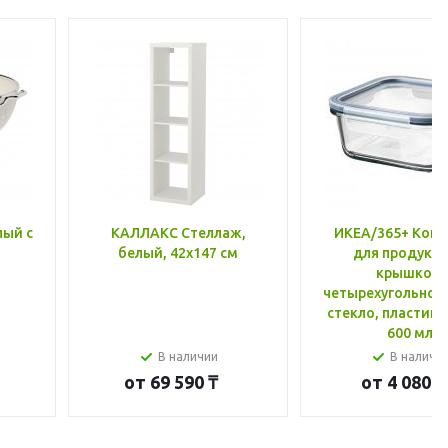
лый с
КАЛЛАКС Стеллаж,
ИКЕА/365+ Конт
белый, 42x147 см
для продукто
крышкой,
четырехугольной
стекло, пластик 
600 мл
В наличии
В наличи
от
69 590 ₸
от
4 080 ₸