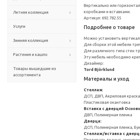
Вертикально или горизонтал
коробками и вставками.
Летняя коллекция
Артикул: 692.782.55
Услуги
Подробнее о товаре
Можно установить вертикаль
Зимняя коллекция
Для сборки этой мебели тре
Для различного типа стен т
Растения и кашпо
Эту мебель необходимо креп
Дизайнер:
Товары вышедшие из
Tord Björklund
ассортимента
Материалы и уход
Стеллаж
ДСП, ДВП, Акриловая краска
Пластиковая окантовка
Вставка с дверцей
Основн
ДВП, Полимерная пленка
Дверца:
ДСП, Полимерная пленка, Бу
Стеллаж/вставка с дверц
Протирать тканью, смоченн