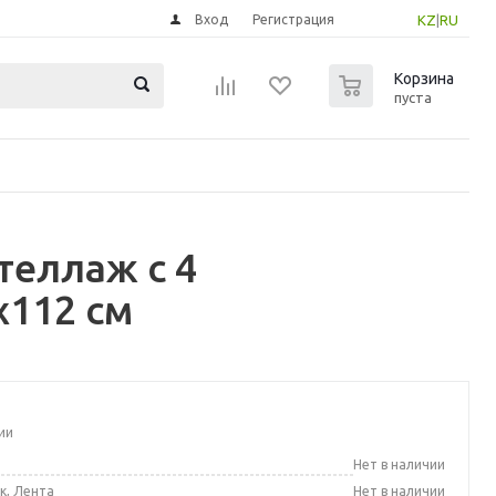
Вход
Регистрация
KZ
|
RU
0
Корзина
пуста
теллаж с 4
x112 см
ии
а
Нет в наличии
к, Лента
Нет в наличии