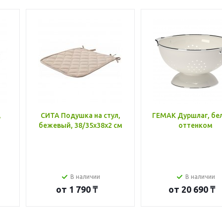
,
СИТА Подушка на стул,
ГЕМАК Дуршлаг, бе
бежевый, 38/35x38x2 см
оттенком
В наличии
В наличии
от
1 790 ₸
от
20 690 ₸