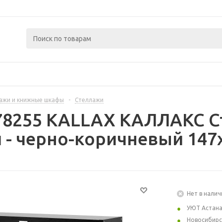
ажи и книжные шкафы
-
Стеллажи
78255 KALLAX КАЛЛАКС С
 - черно-коричневый 147
Нет в налич
УЮТ Астан
Новосибирс