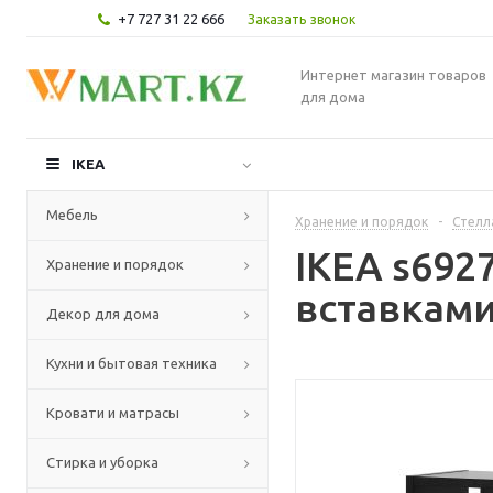
+7 727 31 22 666
Заказать звонок
Интернет магазин товаров
для дома
IKEA
Мебель
Хранение и порядок
-
Стелл
IKEA s692
Хранение и порядок
вставками
Декор для дома
Кухни и бытовая техника
Кровати и матрасы
Стирка и уборка