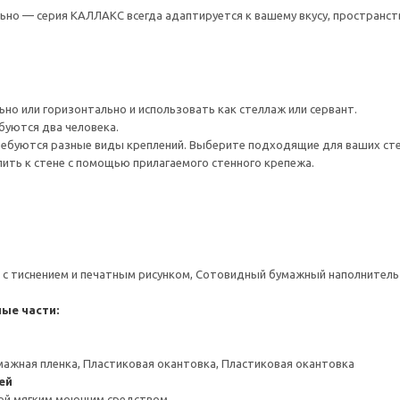
ьно — серия КАЛЛАКС всегда адаптируется к вашему вкусу, пространс
но или горизонтально и использовать как стеллаж или сервант.
буются два человека.
ребуются разные виды креплений. Выберите подходящие для ваших стен 
ить к стене с помощью прилагаемого стенного крепежа.
 с тиснением и печатным рисунком, Сотовидный бумажный наполнитель 
ые части:
мажная пленка, Пластиковая окантовка, Пластиковая окантовка
ей
ой мягким моющим средством.