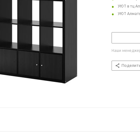
УЮТ в тц А
УЮТ Алмат
Наши менеджер
Поделит