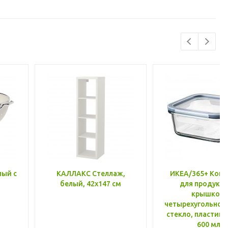
лый с
КАЛЛАКС Стеллаж,
ИКЕА/365+ Конт
белый, 42x147 см
для продукто
крышкой,
четырехугольной
стекло, пластик 
600 мл