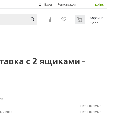
Вход
Регистрация
KZ
|
RU
0
Корзина
пуста
авка с 2 ящиками -
ии
а
Нет в наличии
к, Лента
Нет в наличии