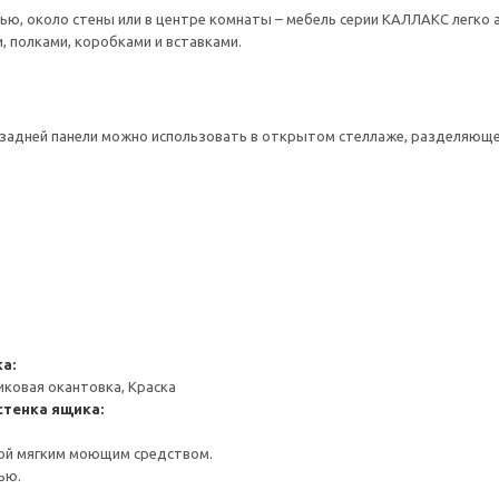
ью, около стены или в центре комнаты – мебель серии КАЛЛАКС легко 
 полками, коробками и вставками.
 задней панели можно использовать в открытом стеллаже, разделяюще
а:
иковая окантовка, Краска
стенка ящика:
ой мягким моющим средством.
ью.