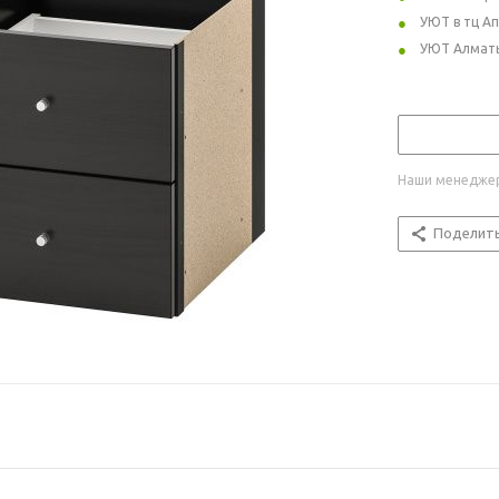
УЮТ в тц А
УЮТ Алмат
Наши менеджер
Поделит