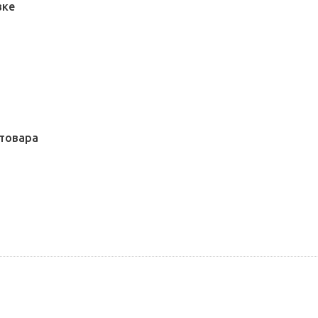
вке
товара