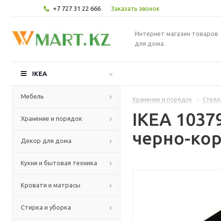
+7 727 31 22 666
Заказать звонок
Интернет магазин товаров
для дома
IKEA
Мебель
Хранение и порядок
-
Стелл
IKEA 1037
Хранение и порядок
черно-кор
Декор для дома
Кухни и бытовая техника
Кровати и матрасы
Стирка и уборка