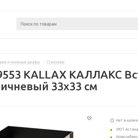
ажи и книжные шкафы
-
Стеллажи
9553 KALLAX КАЛЛАКС Вст
ичневый 33x33 см
Нет в налич
УЮТ Астан
Новосибирс