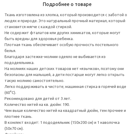
Подробнее о товаре
Ткань изготовлена из хлопка, который производится с заботой о
людях и природе. Это натуральный прочный материал, который
становится мягче с каждой стиркой.
Не содержит фталатов или других химикатов, которые могут
быть вредны для здоровья ребенка.
Плотная ткань обеспечивает особую прочность постельного
белья.
Благодаря застежке-молнии одеяло не выбивается из
пододеяльника.
На молниях наших детских товаров нет «язычков», поэтому они
безопасны для малышей, а дети постарше могут легко открыть
такую молнию самостоятельно.
Легко поддерживать в чистоте; машинная стирка в горячей воде
(60°C).
Рекомендовано для детей от 3 лет.
Количество нитей на кв. дюйм: 190.
Чем выше количество нитей на квадратный дюйм, тем прочнее и
плотнее ткань.
В комлект входит: 1 пододеяльник (150x200 см) и 1 наволочка
(50x70 см).