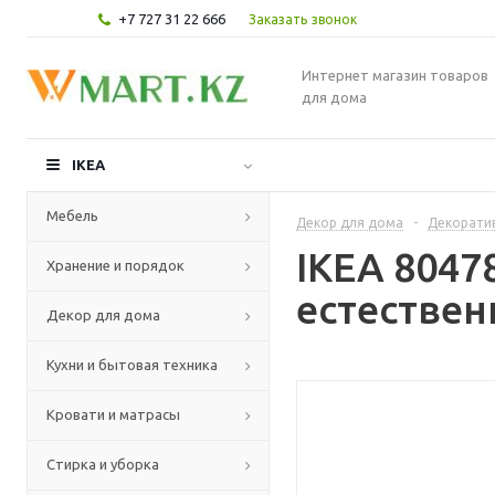
+7 727 31 22 666
Заказать звонок
Интернет магазин товаров
для дома
IKEA
Мебель
Декор для дома
-
Декорати
IKEA 804
Хранение и порядок
естестве
Декор для дома
Кухни и бытовая техника
Кровати и матрасы
Стирка и уборка