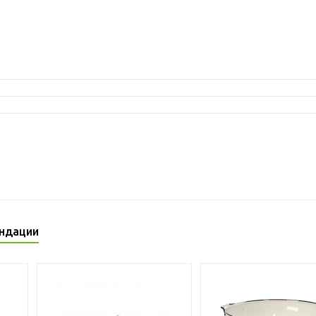
ндации