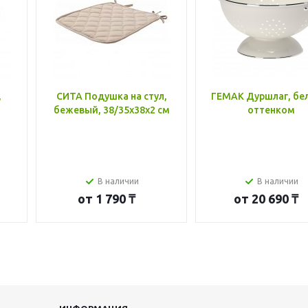
,
СИТА Подушка на стул,
ГЕМАК Дуршлаг, бе
бежевый, 38/35x38x2 см
оттенком
В наличии
В наличии
от
1 790 ₸
от
20 690 ₸