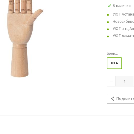
В наличии
УЮТ Астан
Новосибирс
УЮТ в тц А
УЮТ Алмат
Бренд
IKEA
Поделит