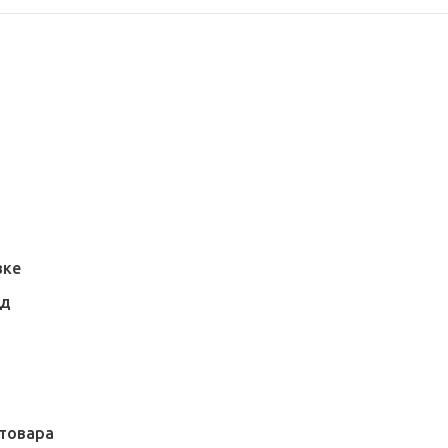
вке
АД
товара