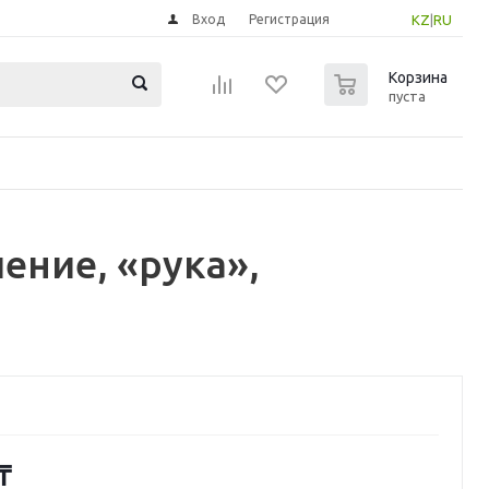
Вход
Регистрация
KZ
|
RU
0
Корзина
пуста
ние, «рука»,
₸