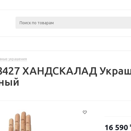
вные украшения
78427 ХАНДСКАЛАД Украше
нный
16 590