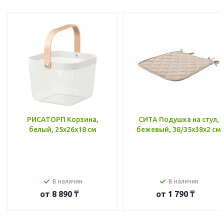
РИСАТОРП Корзина,
СИТА Подушка на стул,
белый, 25x26x18 см
бежевый, 38/35x38x2 см
В наличии
В наличии
от
8 890 ₸
от
1 790 ₸