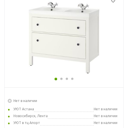
Нет в наличии
УЮТ Астана
Нет в наличии
Новосибирск, Лента
Нет в наличии
УЮТ в тц Апорт
Нет в наличии