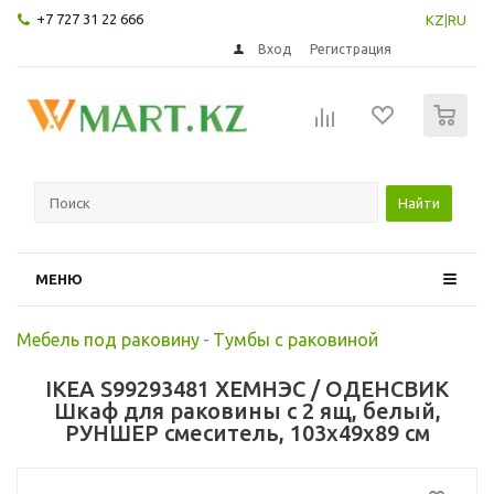
+7 727 31 22 666
KZ
|
RU
Вход
Регистрация
0
Найти
МЕНЮ
Мебель под раковину
-
Тумбы с раковиной
IKEA S99293481 ХЕМНЭС / ОДЕНСВИК
Шкаф для раковины с 2 ящ, белый,
РУНШЕР смеситель, 103x49x89 см