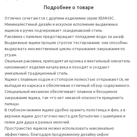
Подробнее о товаре
Отлично сочетаются с другими изделиями серии ХЕМНЭС.
Минималистиный дизайн и искусное исполнение выдвижных
ящиков и ручек подчеркивает скандинавский стиль.
Раковина с панелью предотвращает попадание воды за шкаф.
Выдвижные ящики прошли строгое тестирование: они способны
выдержать множественные циклы открывания-закрывания по
утрам.
Овальная раковина, приподнятая кромка и вентильный смеситель
напоминают изделия начала века и походят и создают
уникальный традиционный стиль.
Ящики с плавным ходом и стопором полностью открываются, не
выпадая из каркаса и обеспечивая отличный обзор содержимого.
Специальный механизм обеспечивает плавное и бесшумное
закрывание ящика, так что нет никакой опасности прищемить
пальцы.
В глубоком нижнем ящике удобно хранить полотенца и фен, а в
верхнем ящике достаточно места для бутылочек с шампунем и
гелем для душа и разных мелочей.
Пространство ящиков можно использовать максимально
эффективно, благодаря продуманному дизайну сифон