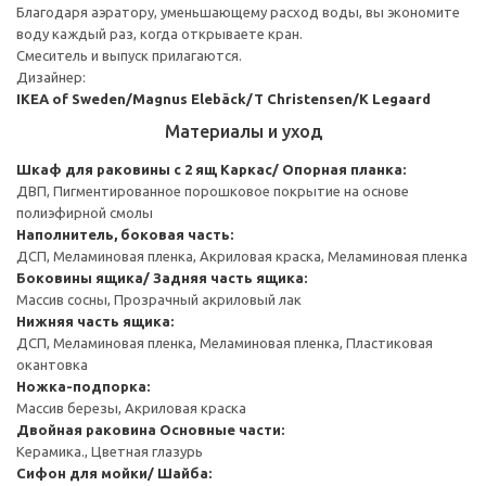
Благодаря аэратору, уменьшающему расход воды, вы экономите
воду каждый раз, когда открываете кран.
Смеситель и выпуск прилагаются.
Дизайнер:
IKEA of Sweden/Magnus Elebäck/T Christensen/K Legaard
Материалы и уход
Шкаф для раковины с 2 ящ
Каркас/ Опорная планка:
ДВП, Пигментированное порошковое покрытие на основе
полиэфирной смолы
Наполнитель, боковая часть:
ДСП, Меламиновая пленка, Акриловая краска, Меламиновая пленка
Боковины ящика/ Задняя часть ящика:
Массив сосны, Прозрачный акриловый лак
Нижняя часть ящика:
ДСП, Меламиновая пленка, Меламиновая пленка, Пластиковая
окантовка
Ножка-подпорка:
Массив березы, Акриловая краска
Двойная раковина
Основные части:
Керамика., Цветная глазурь
Cифон для мойки/ Шайба: