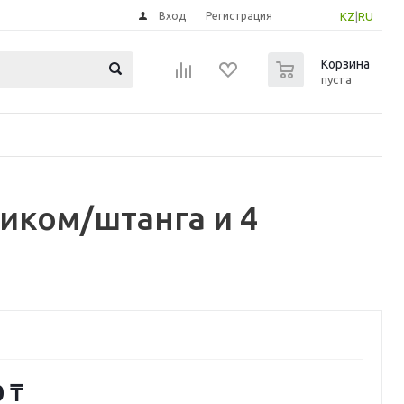
Вход
Регистрация
KZ
|
RU
0
Корзина
пуста
иком/штанга и 4
0
₸