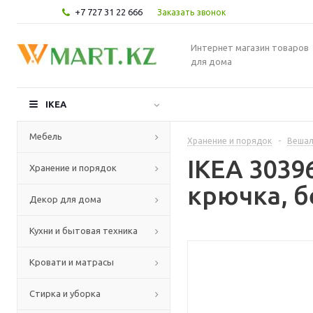
+7 727 31 22 666
Заказать звонок
Интернет магазин товаров
для дома
IKEA
Мебель
Хранение и порядок
-
Вешал
IKEA 3039
Хранение и порядок
крючка, б
Декор для дома
Кухни и бытовая техника
Кровати и матрасы
Стирка и уборка