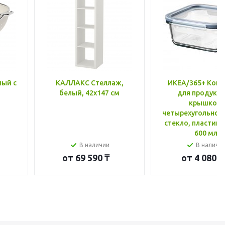
лый с
КАЛЛАКС Стеллаж,
ИКЕА/365+ Конт
белый, 42x147 см
для продукто
крышкой,
четырехугольной
стекло, пластик 
600 мл
В наличии
В наличи
от
69 590 ₸
от
4 080 ₸