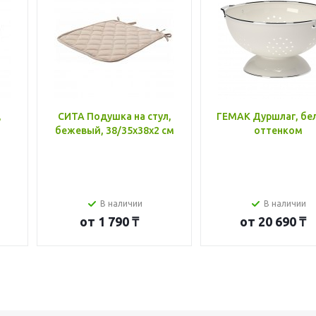
,
СИТА Подушка на стул,
ГЕМАК Дуршлаг, бе
бежевый, 38/35x38x2 см
оттенком
В наличии
В наличии
от
1 790 ₸
от
20 690 ₸