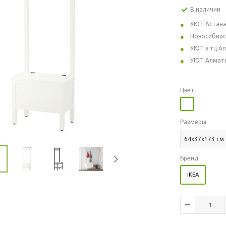
В наличии
УЮТ Астан
Новосибирс
УЮТ в тц А
УЮТ Алмат
Цвет
Размеры
64x37x173 см
Бренд
IKEA