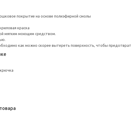
ошковое покрытие на основе полиэфирной смолы
криловая краска
ой мягким моющим средством.
ью.
обходимо как можно скорее вытереть поверхность, чтобы предотврати
вке
 крючка
товара