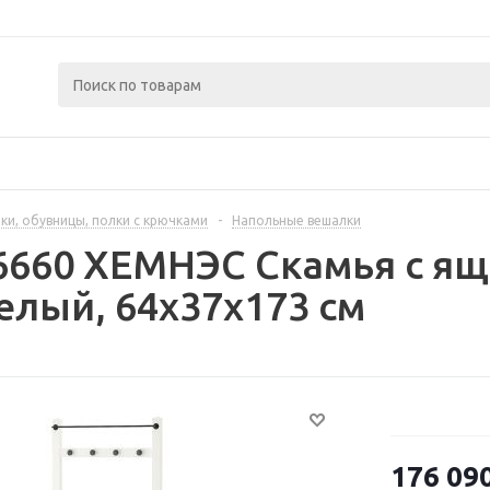
ки, обувницы, полки с крючками
-
Напольные вешалки
6660 ХЕМНЭС Скамья с ящ
елый, 64x37x173 см
176 09