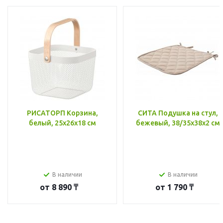
РИСАТОРП Корзина,
СИТА Подушка на стул,
белый, 25x26x18 см
бежевый, 38/35x38x2 см
В наличии
В наличии
от
8 890 ₸
от
1 790 ₸