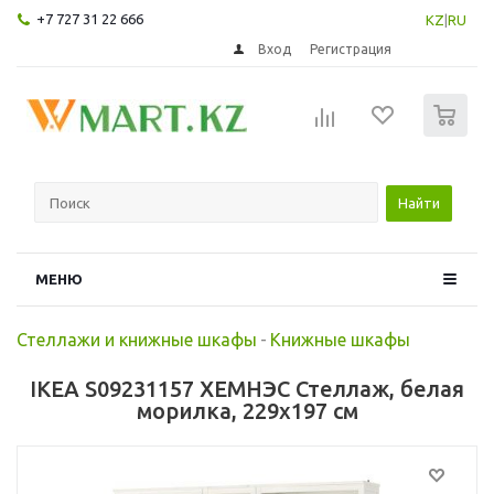
+7 727 31 22 666
KZ
|
RU
Вход
Регистрация
0
Найти
МЕНЮ
Стеллажи и книжные шкафы
-
Книжные шкафы
IKEA S09231157 ХЕМНЭС Стеллаж, белая
морилка, 229x197 см