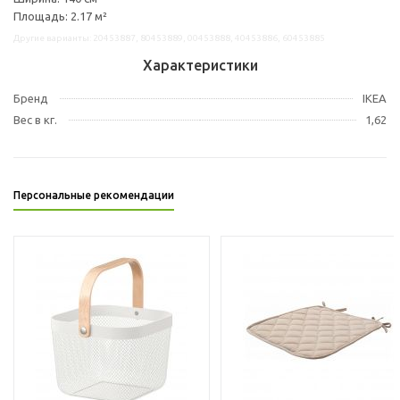
Площадь: 2.17 м²
Другие варианты: 20453887, 80453889, 00453888, 40453886, 60453885
Характеристики
Бренд
IKEA
Вес в кг.
1,62
Персональные рекомендации