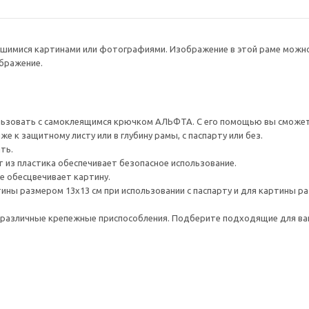
шимися картинами или фотографиями. Изображение в этой раме можно 
ображение.
льзовать с самоклеящимся крючком АЛЬФТА. С его помощью вы сможете
е к защитному листу или в глубину рамы, с паспарту или без.
ть.
из пластика обеспечивает безопасное использование.
е обесцвечивает картину.
ины размером 13х13 см при использовании с паспарту и для картины ра
различные крепежные приспособления. Подберите подходящие для ваших