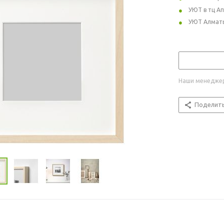
УЮТ в тц А
УЮТ Алмат
Наши менеджер
Поделит