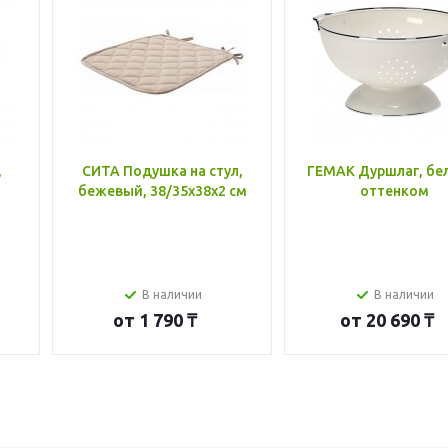
,
СИТА Подушка на стул,
ГЕМАК Дуршлаг, бе
бежевый, 38/35x38x2 см
оттенком
В наличии
В наличии
от
1 790 ₸
от
20 690 ₸