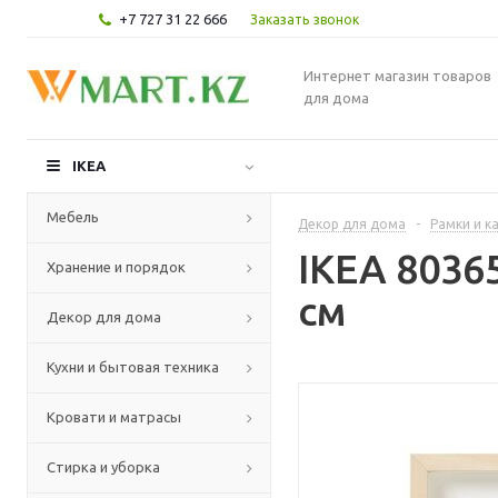
+7 727 31 22 666
Заказать звонок
Интернет магазин товаров
для дома
IKEA
Мебель
Декор для дома
-
Рамки и к
IKEA 8036
Хранение и порядок
см
Декор для дома
Кухни и бытовая техника
Кровати и матрасы
Стирка и уборка