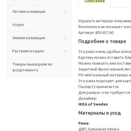
Описание
Летняя коллекция
Украсьте интерьер понравив
Услуги
безопасен и не искажает из
Артикул: 803.657.60
Зимняя коллекция
Подробнее о товаре
Растения и кашпо
Эту раму очень удобно испо
Картину можно вставить ближ
Можно повесить или постави
Товары вышедшие из
Защитный фронтальный лист 
ассортимента
PH-нейтральный материал; н
Эта рама подходит для карт
Паспарту прилагается.
Для разных стен требуются 
Дизайнер:
IKEA of Sweden
Материалы и уход
Рама:
ДВП, Бумажная пленка