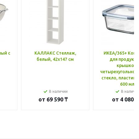
лый с
КАЛЛАКС Стеллаж,
ИКЕА/365+ Конт
белый, 42x147 см
для продукто
крышкой,
четырехугольной
стекло, пластик 
600 мл
В наличии
В наличи
от
69 590 ₸
от
4 080 ₸