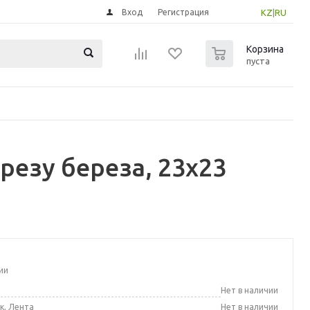
Вход
Регистрация
KZ
|
RU
0
Корзина
пуста
резу береза, 23x23
ии
а
Нет в наличии
к, Лента
Нет в наличии