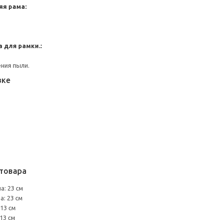
яя рама:
 для рамки.:
ния пыли.
вке
товара
а: 23 см
а: 23 см
13 см
13 см