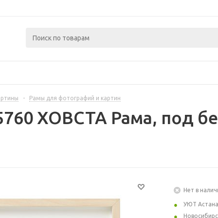
артины
-
Рамы для фотографий и картин
5760 ХОВСТА Рама, под бе
Нет в налич
УЮТ Астан
Новосибирс