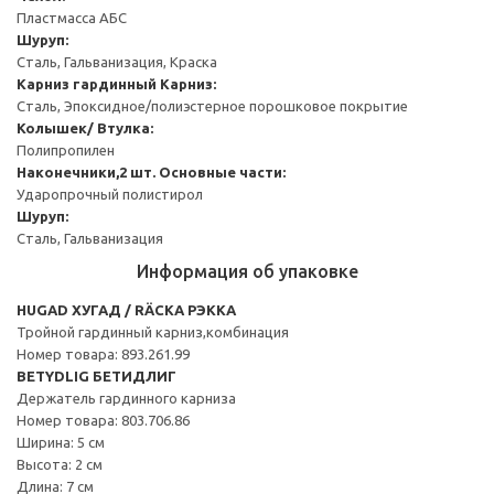
Пластмасса АБС
Шуруп:
Сталь, Гальванизация, Краска
Карниз гардинный
Карниз:
Сталь, Эпоксидное/полиэстерное порошковое покрытие
Колышек/ Втулка:
Полипропилен
Наконечники,2 шт.
Основные части:
Ударопрочный полистирол
Шуруп:
Сталь, Гальванизация
Информация об упаковке
HUGAD ХУГАД / RÄCKA РЭККА
Тройной гардинный карниз,комбинация
Номер товара: 893.261.99
BETYDLIG БЕТИДЛИГ
Держатель гардинного карниза
Номер товара: 803.706.86
Ширина: 5 см
Высота: 2 см
Длина: 7 см