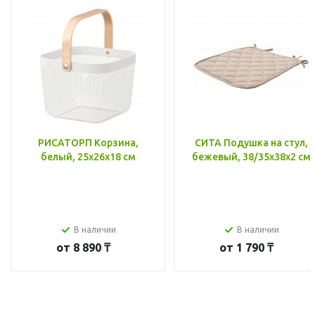
РИСАТОРП Корзина,
СИТА Подушка на стул,
белый, 25x26x18 см
бежевый, 38/35x38x2 см
В наличии
В наличии
от
8 890 ₸
от
1 790 ₸