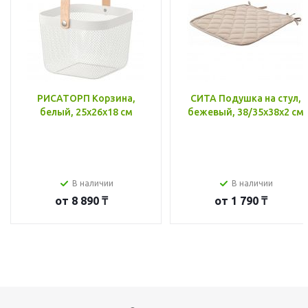
РИСАТОРП Корзина,
СИТА Подушка на стул,
белый, 25x26x18 см
бежевый, 38/35x38x2 см
В наличии
В наличии
от
8 890 ₸
от
1 790 ₸