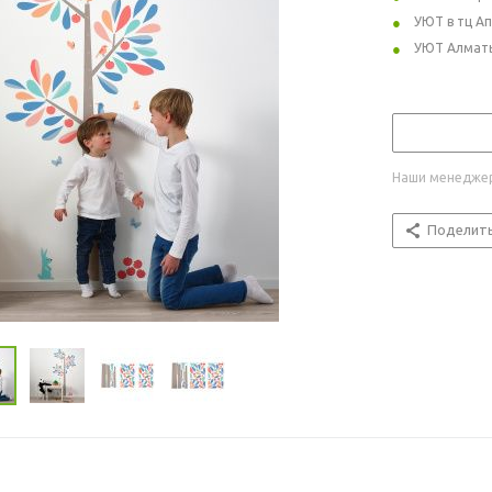
УЮТ в тц А
УЮТ Алмат
Наши менеджер
Поделит