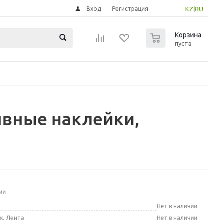
Вход
Регистрация
KZ
|
RU
0
Корзина
пуста
ивные наклейки,
ии
а
Нет в наличии
к, Лента
Нет в наличии