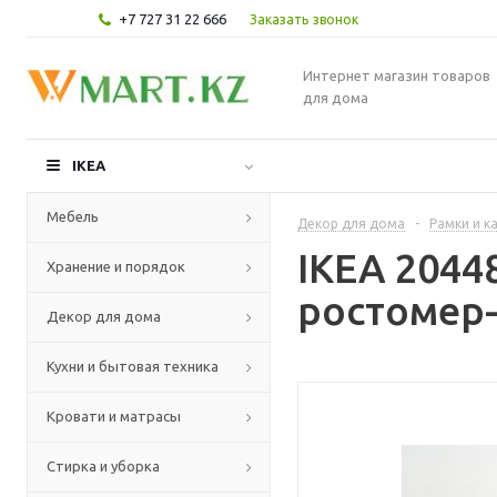
+7 727 31 22 666
Заказать звонок
Интернет магазин товаров
для дома
IKEA
Мебель
Декор для дома
-
Рамки и к
IKEA 204
Хранение и порядок
ростомер-
Декор для дома
Кухни и бытовая техника
Кровати и матрасы
Стирка и уборка