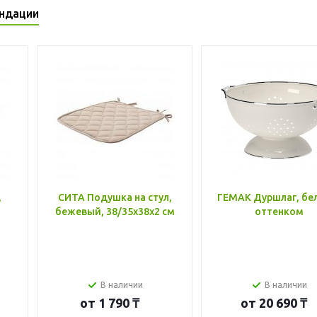
ндации
,
СИТА Подушка на стул,
ГЕМАК Дуршлаг, бе
бежевый, 38/35x38x2 см
оттенком
В наличии
В наличии
от
1 790 ₸
от
20 690 ₸