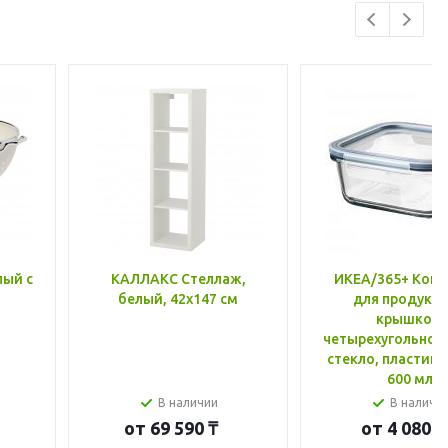
лый с
КАЛЛАКС Стеллаж,
ИКЕА/365+ Конт
белый, 42x147 см
для продукто
крышкой,
четырехугольной
стекло, пластик 
600 мл
В наличии
В наличи
от
69 590 ₸
от
4 080 ₸