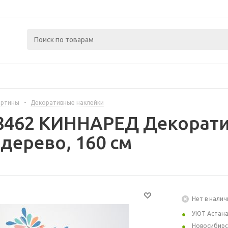
артины
-
Декоративные наклейки
48462 КИННАРЕД Декорат
дерево, 160 см
Нет в налич
УЮТ Астан
Новосибирс