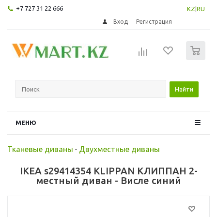
+7 727 31 22 666
KZ
|
RU
Вход
Регистрация
0
Найти
МЕНЮ
Тканевые диваны
-
Двухместные диваны
IKEA s29414354 KLIPPAN КЛИППАН 2-
местный диван - Висле синий