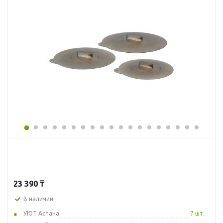
23 390
₸
В наличии
УЮТ Астана
7 шт.