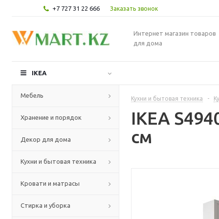
+7 727 31 22 666
Заказать звонок
Интернет магазин товаров
для дома
IKEA
Мебель
Кухни и бытовая техника
-
К
IKEA S494
Хранение и порядок
см
Декор для дома
Кухни и бытовая техника
Кровати и матрасы
Стирка и уборка