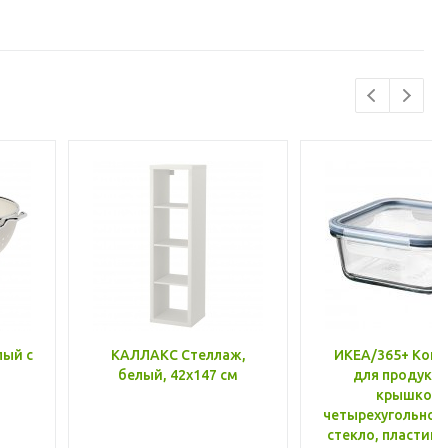
лый с
КАЛЛАКС Стеллаж,
ИКЕА/365+ Конт
белый, 42x147 см
для продукто
крышкой,
четырехугольной
стекло, пластик 