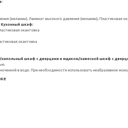
а:
ения (меламин), Ламинат высокого давления (меламин), Пластиковая ок
Кухонный шкаф:
ластиковая окантовка
астиковая окантовка
/напольный шкаф с дверцами и ящиком/навесной шкаф с дверц
ью.
моченной в воде. При необходимости использовать неабразивное мою
вке