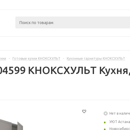
ухни
-
Готовые кухни КНОКСХУЛЬТ
-
Кухонные гарнитуры КНОКСХУЛЬТ
04599 КНОКСХУЛЬТ Кухня,
Нет в налич
УЮТ Астан
Новосибирс