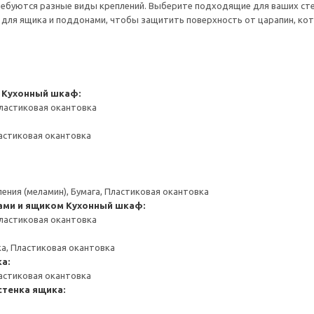
ребуются разные виды креплений. Выберите подходящие для ваших стен 
для ящика и поддонами, чтобы защитить поверхность от царапин, ко
Кухонный шкаф:
ластиковая окантовка
астиковая окантовка
ения (меламин), Бумага, Пластиковая окантовка
ами и ящиком
Кухонный шкаф:
ластиковая окантовка
а, Пластиковая окантовка
а:
астиковая окантовка
стенка ящика: