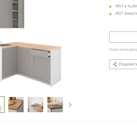
УЮТ в тц А
УЮТ Алмат
Наши менеджер
Поделит