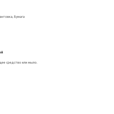
антовка, Бумага
ей
щее средство или мыло.