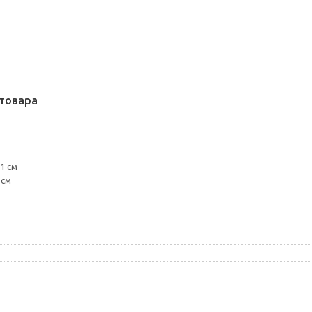
товара
1 см
 см