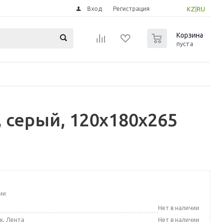
Вход
Регистрация
KZ
|
RU
0
Корзина
пуста
 серый, 120x180x265
ии
а
Нет в наличии
к, Лента
Нет в наличии