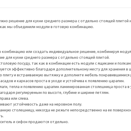
ужно решение для кухни среднего размера с отдельно стоящей плитой и
к как мы объединили модули в готовую комбинацию.
 комбинацию или создать индивидуальное решение, комбинируя моду
е для кухни среднего размера с отдельно стоящей плитой.
толовую посуду, так как в комбинации есть модули с ящиками и полкам
зуется эффективно благодаря дополнительному месту для хранения в 
 плиту и встраиваемую вытяжку и дополните мебель понравившимися 
садов и каркасов проста в уходе и устойчива к появлению царапин.
лаги, тепла и появлению царапин ламинированная столешница проста в 
агодаря регулируемым по высоте, глубине и ширине петлям.
рава или слева.
ивают устойчивость даже на неровном полу.
нную столешницу, никогда не режьте непосредственно на ее поверхно
ь.
еситель и сифон продаются отдельно.