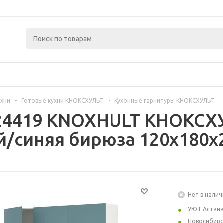
ухни
-
Готовые кухни КНОКСХУЛЬТ
-
Кухонные гарнитуры КНОКСХУЛЬТ
24419 KNOXHULT КНОКСХУ
/синяя бирюза 120x180x
Нет в налич
УЮТ Астан
Новосибирс