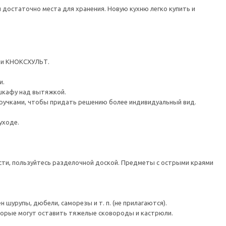
 достаточно места для хранения. Новую кухню легко купить и
ли КНОКСХУЛЬТ.
и.
шкафу над вытяжкой.
ручками, чтобы придать решению более индивидуальный вид.
уходе.
сти, пользуйтесь разделочной доской. Предметы с острыми краями
шурупы, дюбели, саморезы и т. п. (не прилагаются).
торые могут оставить тяжелые сковороды и кастрюли.