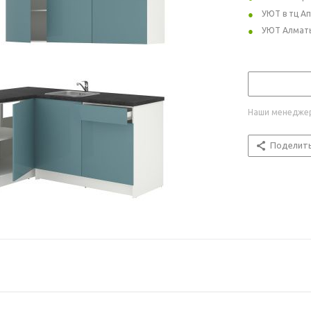
УЮТ в тц А
УЮТ Алмат
Наши менеджер
Поделит