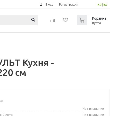
Вход
Регистрация
KZ
|
RU
0
Корзина
пуста
ЛЬТ Кухня -
220 см
ии
а
Нет в наличии
к, Лента
Нет в наличии