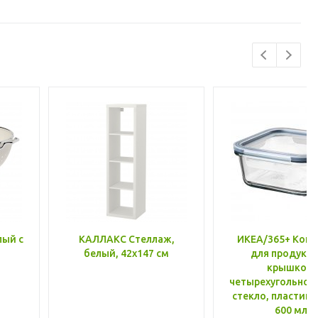
лый с
КАЛЛАКС Стеллаж,
ИКЕА/365+ Конт
белый, 42x147 см
для продукто
крышкой,
четырехугольной
стекло, пластик 
600 мл