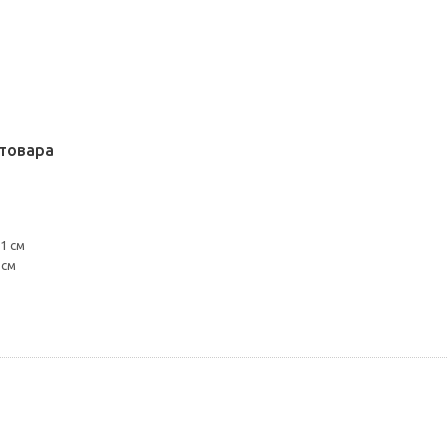
товара
1 см
 см