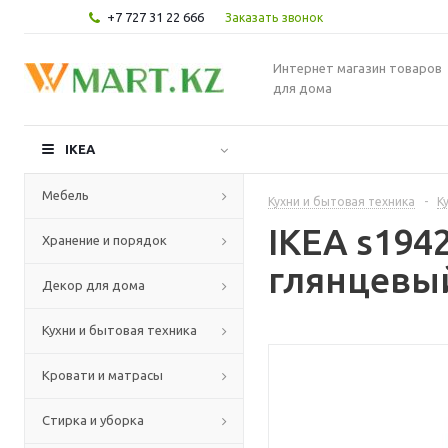
+7 727 31 22 666
Заказать звонок
Интернет магазин товаров
для дома
IKEA
Мебель
Кухни и бытовая техника
-
К
IKEA s194
Хранение и порядок
глянцевый
Декор для дома
Кухни и бытовая техника
Кровати и матрасы
Стирка и уборка