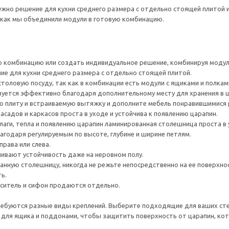
ужно решение для кухни среднего размера с отдельно стоящей плитой и
к как мы объединили модули в готовую комбинацию.
 комбинацию или создать индивидуальное решение, комбинируя моду
е для кухни среднего размера с отдельно стоящей плитой.
толовую посуду, так как в комбинации есть модули с ящиками и полкам
зуется эффективно благодаря дополнительному месту для хранения в 
 плиту и встраиваемую вытяжку и дополните мебель понравившимися 
садов и каркасов проста в уходе и устойчива к появлению царапин.
лаги, тепла и появлению царапин ламинированная столешница проста в 
агодаря регулируемым по высоте, глубине и ширине петлям.
рава или слева.
ивают устойчивость даже на неровном полу.
нную столешницу, никогда не режьте непосредственно на ее поверхно
ь.
еситель и сифон продаются отдельно.
ребуются разные виды креплений. Выберите подходящие для ваших стен 
для ящика и поддонами, чтобы защитить поверхность от царапин, ко