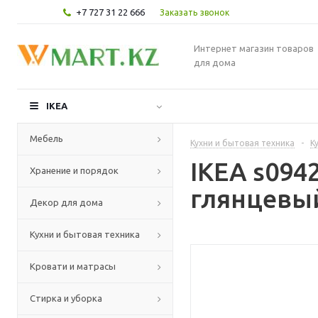
+7 727 31 22 666
Заказать звонок
Интернет магазин товаров
для дома
IKEA
Мебель
Кухни и бытовая техника
-
К
IKEA s094
Хранение и порядок
глянцевый
Декор для дома
Кухни и бытовая техника
Кровати и матрасы
Стирка и уборка