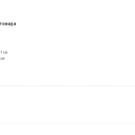
товара
1 см
 см