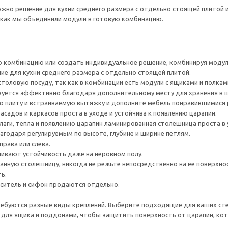
ужно решение для кухни среднего размера с отдельно стоящей плитой и
к как мы объединили модули в готовую комбинацию.
 комбинацию или создать индивидуальное решение, комбинируя моду
е для кухни среднего размера с отдельно стоящей плитой.
толовую посуду, так как в комбинации есть модули с ящиками и полкам
зуется эффективно благодаря дополнительному месту для хранения в 
 плиту и встраиваемую вытяжку и дополните мебель понравившимися 
садов и каркасов проста в уходе и устойчива к появлению царапин.
лаги, тепла и появлению царапин ламинированная столешница проста в 
агодаря регулируемым по высоте, глубине и ширине петлям.
рава или слева.
ивают устойчивость даже на неровном полу.
нную столешницу, никогда не режьте непосредственно на ее поверхно
ь.
еситель и сифон продаются отдельно.
ребуются разные виды креплений. Выберите подходящие для ваших стен 
для ящика и поддонами, чтобы защитить поверхность от царапин, ко