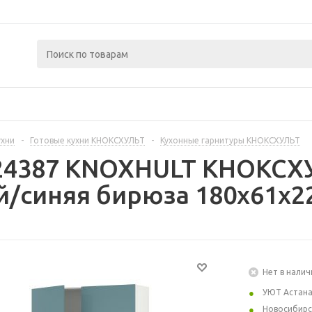
ухни
-
Готовые кухни КНОКСХУЛЬТ
-
Кухонные гарнитуры КНОКСХУЛЬТ
24387 KNOXHULT КНОКСХУ
/синяя бирюза 180x61x2
Нет в налич
УЮТ Астан
Новосибирс