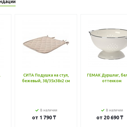
ндации
,
СИТА Подушка на стул,
ГЕМАК Дуршлаг, бе
бежевый, 38/35x38x2 см
оттенком
В наличии
В наличии
от
1 790 ₸
от
20 690 ₸