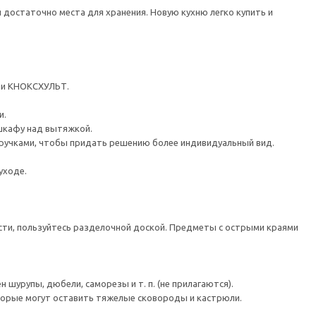
 достаточно места для хранения. Новую кухню легко купить и
ли КНОКСХУЛЬТ.
и.
шкафу над вытяжкой.
ручками, чтобы придать решению более индивидуальный вид.
уходе.
сти, пользуйтесь разделочной доской. Предметы с острыми краями
шурупы, дюбели, саморезы и т. п. (не прилагаются).
торые могут оставить тяжелые сковороды и кастрюли.