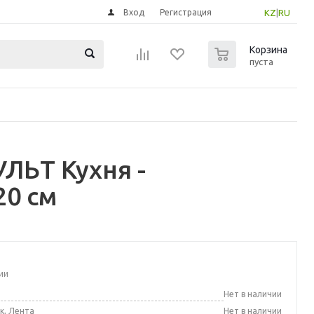
Вход
Регистрация
KZ
|
RU
0
Корзина
пуста
ЛЬТ Кухня -
20 см
ии
а
Нет в наличии
к, Лента
Нет в наличии