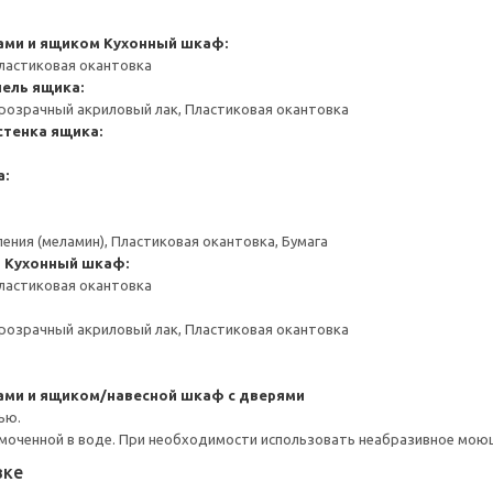
ами и ящиком
Кухонный шкаф:
ластиковая окантовка
ель ящика:
розрачный акриловый лак, Пластиковая окантовка
стенка ящика:
а:
ения (меламин), Пластиковая окантовка, Бумага
и
Кухонный шкаф:
ластиковая окантовка
розрачный акриловый лак, Пластиковая окантовка
ами и ящиком/навесной шкаф с дверями
ью.
моченной в воде. При необходимости использовать неабразивное мою
вке