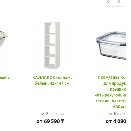
лый с
КАЛЛАКС Стеллаж,
ИКЕА/365+ Конт
белый, 42x147 см
для продукто
крышкой,
четырехугольной
стекло, пластик 
600 мл
В наличии
В наличи
от
69 590 ₸
от
4 080 ₸