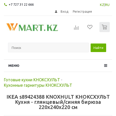
+7 727 31 22 666
KZ
|
RU
Вход
Регистрация
0
Найти
МЕНЮ
Готовые кухни КНОКСХУЛЬТ
-
Кухонные гарнитуры КНОКСХУЛЬТ
IKEA s89424388 KNOXHULT КНОКСХУЛЬТ
Кухня - глянцевый/синяя бирюза
220x240x220 см