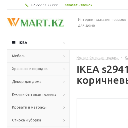
+7 727 31 22 666
Заказать звонок
Интернет магазин товаров
для дома
IKEA
Мебель
Кухни и бытовая техника
-
К
IKEA s294
Хранение и порядок
коричневы
Декор для дома
Кухни и бытовая техника
Кровати и матрасы
Стирка и уборка