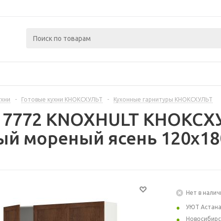
ухни
-
Готовые кухни КНОКСХУЛЬТ
-
Кухонные гарнитуры КНОКСХУЛЬТ
17772 KNOXHULT КНОКСХУ
й мореный ясень 120x18
Нет в налич
УЮТ Астан
Новосибирс