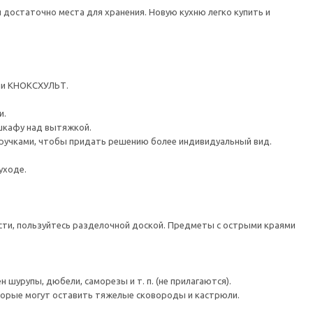
 достаточно места для хранения. Новую кухню легко купить и
ли КНОКСХУЛЬТ.
и.
шкафу над вытяжкой.
ручками, чтобы придать решению более индивидуальный вид.
уходе.
сти, пользуйтесь разделочной доской. Предметы с острыми краями
шурупы, дюбели, саморезы и т. п. (не прилагаются).
торые могут оставить тяжелые сковороды и кастрюли.