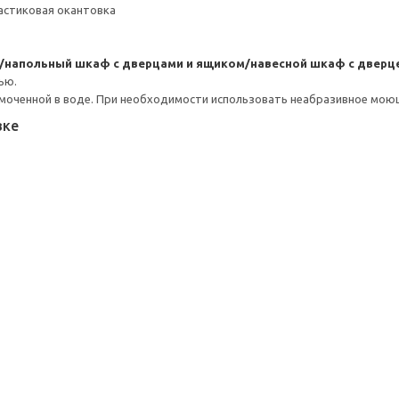
астиковая окантовка
/напольный шкаф с дверцами и ящиком/навесной шкаф с дверц
ью.
моченной в воде. При необходимости использовать неабразивное мою
вке