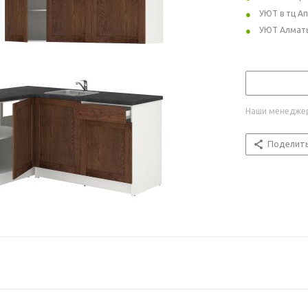
УЮТ в тц А
УЮТ Алмат
Наши менеджер
Поделит