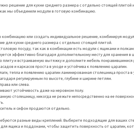
ужно решение для кухни среднего размера с отдельно стоящей плитой и
к как мы объединили модули в готовую комбинацию.
 комбинацию или создать индивидуальное решение, комбинируя моду
е для кухни среднего размера с отдельно стоящей плитой.
толовую посуду, так как в комбинации есть модули с ящиками и полкам
зуется эффективно благодаря дополнительному месту для хранения в 
 плиту и встраиваемую вытяжку и дополните мебель понравившимися 
садов и каркасов проста в уходе и устойчива к появлению царапин.
лаги, тепла и появлению царапин ламинированная столешница проста в 
агодаря регулируемым по высоте, глубине и ширине петлям.
рава или слева.
ивают устойчивость даже на неровном полу.
нную столешницу, никогда не режьте непосредственно на ее поверхно
ь.
еситель и сифон продаются отдельно.
ребуются разные виды креплений. Выберите подходящие для ваших стен 
для ящика и поддонами, чтобы защитить поверхность от царапин, ко