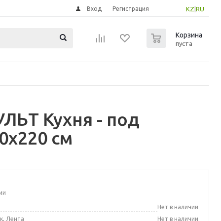
Вход
Регистрация
KZ
|
RU
0
Корзина
пуста
ЛЬТ Кухня - под
0x220 см
ии
а
Нет в наличии
к, Лента
Нет в наличии