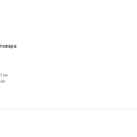
товара
1 см
 см