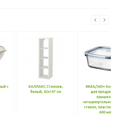
лый с
КАЛЛАКС Стеллаж,
ИКЕА/365+ Конт
белый, 42x147 см
для продукто
крышкой,
четырехугольной
стекло, пластик 
600 мл