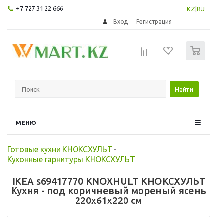
+7 727 31 22 666
KZ
|
RU
Вход
Регистрация
0
Найти
МЕНЮ
Готовые кухни КНОКСХУЛЬТ
-
Кухонные гарнитуры КНОКСХУЛЬТ
IKEA s69417770 KNOXHULT КНОКСХУЛЬТ
Кухня - под коричневый мореный ясень
220x61x220 см