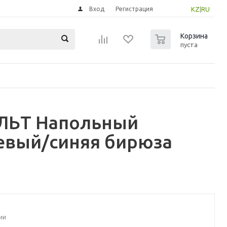
Вход
Регистрация
KZ
|
RU
0
Корзина
пуста
УЛЬТ Напольный
цевый/синяя бирюза
ии