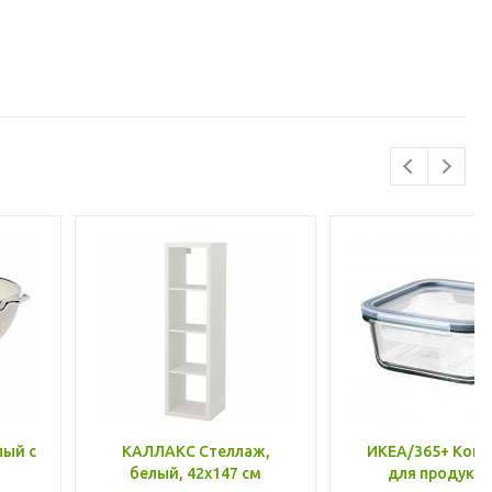
лый с
КАЛЛАКС Стеллаж,
ИКЕА/365+ Конт
белый, 42x147 см
для продукто