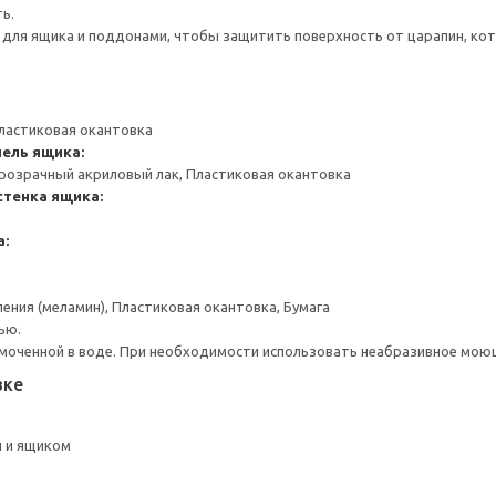
ь.
для ящика и поддонами, чтобы защитить поверхность от царапин, ко
ластиковая окантовка
ель ящика:
розрачный акриловый лак, Пластиковая окантовка
стенка ящика:
а:
ения (меламин), Пластиковая окантовка, Бумага
ью.
моченной в воде. При необходимости использовать неабразивное мою
вке
 и ящиком