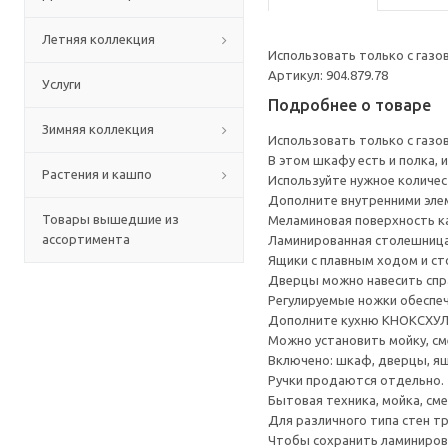
Летняя коллекция
Использовать только с газо
Артикул: 904.879.78
Услуги
Подробнее о товаре
Зимняя коллекция
Использовать только с газо
В этом шкафу есть и полка,
Растения и кашпо
Используйте нужное количе
Дополните внутренними элем
Товары вышедшие из
Меламиновая поверхность ка
ассортимента
Ламинированная столешница 
Ящики с плавным ходом и ст
Дверцы можно навесить спра
Регулируемые ножки обеспеч
Дополните кухню КНОКСХУЛ
Можно установить мойку, см
Включено: шкаф, дверцы, ящи
Ручки продаются отдельно.
Бытовая техника, мойка, см
Для различного типа стен т
Чтобы сохранить ламинирова