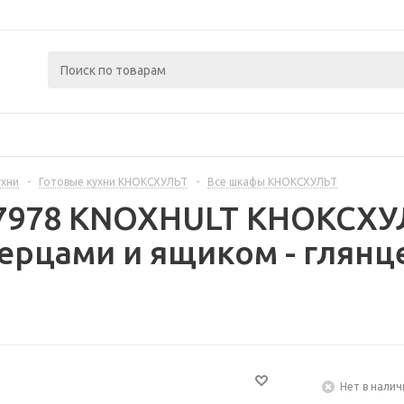
ухни
-
Готовые кухни КНОКСХУЛЬТ
-
Все шкафы КНОКСХУЛЬТ
87978 KNOXHULT КНОКСХ
ерцами и ящиком - глян
Нет в налич