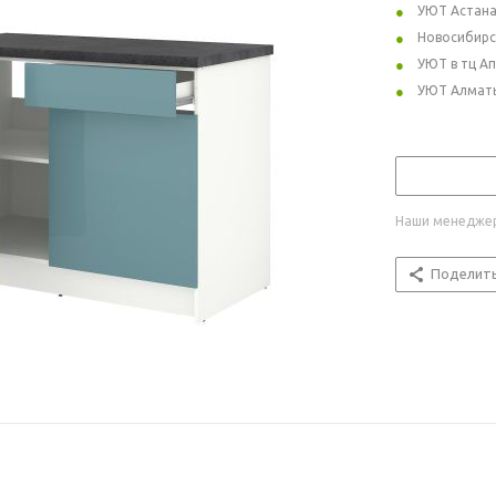
УЮТ Астан
Новосибирс
УЮТ в тц А
УЮТ Алмат
Наши менеджер
Поделит