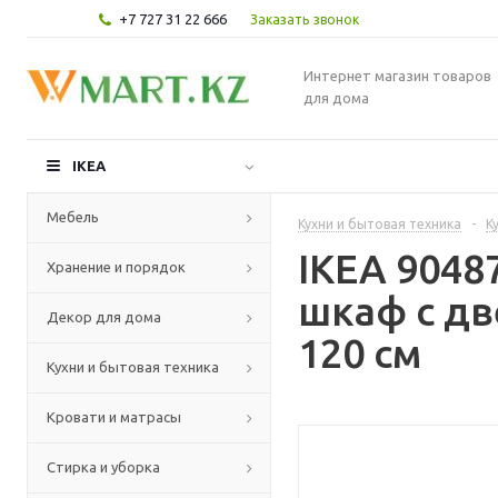
+7 727 31 22 666
Заказать звонок
Интернет магазин товаров
для дома
IKEA
Мебель
Кухни и бытовая техника
-
К
IKEA 904
Хранение и порядок
шкаф с дв
Декор для дома
120 см
Кухни и бытовая техника
Кровати и матрасы
Стирка и уборка