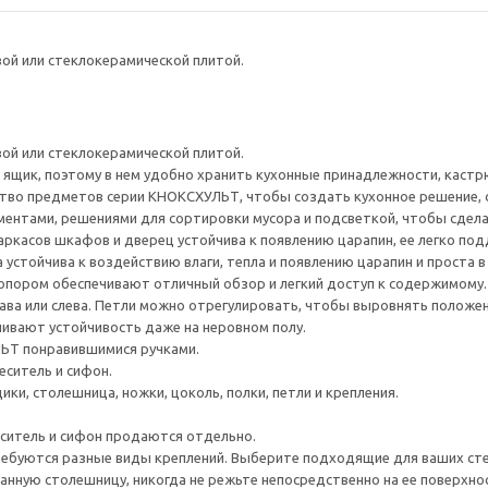
вой или стеклокерамической плитой.
вой или стеклокерамической плитой.
 и ящик, поэтому в нем удобно хранить кухонные принадлежности, каст
ство предметов серии КНОКСХУЛЬТ, чтобы создать кухонное решение,
ентами, решениями для сортировки мусора и подсветкой, чтобы сдела
ркасов шкафов и дверец устойчива к появлению царапин, ее легко под
устойчива к воздействию влаги, тепла и появлению царапин и проста в
опором обеспечивают отличный обзор и легкий доступ к содержимому.
ва или слева. Петли можно отрегулировать, чтобы выровнять положени
ивают устойчивость даже на неровном полу.
ЬТ понравившимися ручками.
еситель и сифон.
ки, столешница, ножки, цоколь, полки, петли и крепления.
еситель и сифон продаются отдельно.
ребуются разные виды креплений. Выберите подходящие для ваших стен 
нную столешницу, никогда не режьте непосредственно на ее поверхно