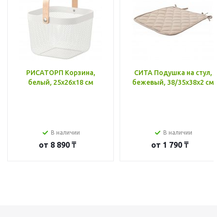
РИСАТОРП Корзина,
СИТА Подушка на стул,
белый, 25x26x18 см
бежевый, 38/35x38x2 см
В наличии
В наличии
от
8 890 ₸
от
1 790 ₸