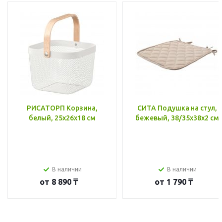
РИСАТОРП Корзина,
СИТА Подушка на стул,
белый, 25x26x18 см
бежевый, 38/35x38x2 см
В наличии
В наличии
от
8 890 ₸
от
1 790 ₸