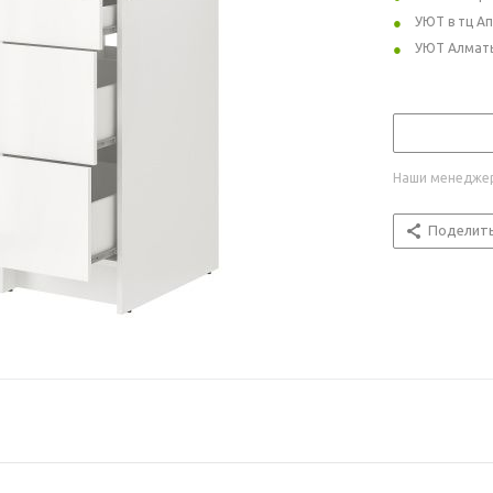
УЮТ в тц А
УЮТ Алмат
Наши менеджер
Поделит