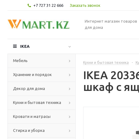
+7 727 31 22 666
Заказать звонок
Интернет магазин товаров
для дома
IKEA
Мебель
Кухни и бытовая техника
-
К
IKEA 203
Хранение и порядок
шкаф с ящ
Декор для дома
Кухни и бытовая техника
Кровати и матрасы
Стирка и уборка