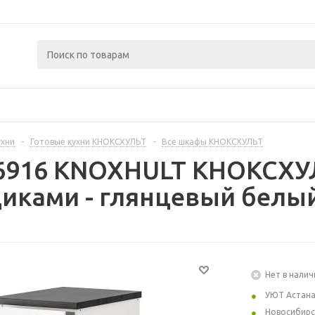
ухни
-
Готовые кухни КНОКСХУЛЬТ
-
Все шкафы КНОКСХУЛЬТ
36916 KNOXHULT КНОКСХ
иками - глянцевый белый
Нет в налич
УЮТ Астан
Новосибирс