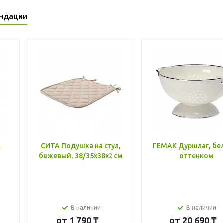
ндации
,
СИТА Подушка на стул,
ГЕМАК Дуршлаг, бе
бежевый, 38/35x38x2 см
оттенком
В наличии
В наличии
от
1 790 ₸
от
20 690 ₸