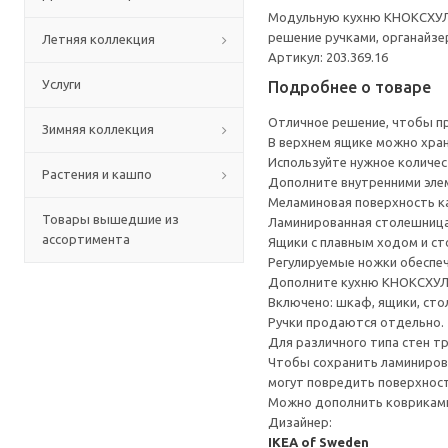
Модульную кухню КНОКСХУЛЬТ
решение ручками, органайзе
Летняя коллекция
Артикул: 203.369.16
Услуги
Подробнее о товаре
Отличное решение, чтобы пр
Зимняя коллекция
В верхнем ящике можно хран
Используйте нужное количе
Растения и кашпо
Дополните внутренними элем
Меламиновая поверхность ка
Товары вышедшие из
Ламинированная столешница 
ассортимента
Ящики с плавным ходом и ст
Регулируемые ножки обеспеч
Дополните кухню КНОКСХУЛ
Включено: шкаф, ящики, сто
Ручки продаются отдельно.
Для различного типа стен т
Чтобы сохранить ламинирова
могут повредить поверхност
Можно дополнить ковриками
Дизайнер:
IKEA of Sweden