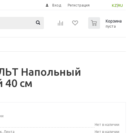
Вход
Регистрация
KZ
|
RU
0
Корзина
пуста
УЛЬТ Напольный
 40 см
ии
а
Нет в наличии
к, Лента
Нет в наличии