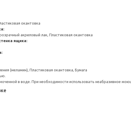
ластиковая окантовка
а:
розрачный акриловый лак, Пластиковая окантовка
стенка ящика:
а:
ения (меламин), Пластиковая окантовка, Бумага
ью.
моченной в воде. При необходимости использовать неабразивное мою
вке