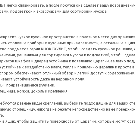
 легко спланировать, а после покупки она сделает вашу повседневн
рами, подсветкой и аксессуарами для сортировки мусора.
евратить узкое кухонное пространство в полезное место для хранения
ить столовые приборы и кухонные принадлежности, а остальные ящики
ство предметов серии КНОКСХУЛЬТ, чтобы создать кухонное решение,
ентами, решениями для сортировки мусора и подсветкой, чтобы сдела
ркасов шкафов и дверец устойчива к появлению царапин, ее легко под
устойчива к воздействию влаги, тепла и появлению царапин и проста в
опором обеспечивают отличный обзор и легкий доступ к содержимому.
ивают устойчивость даже на неровном полу.
ЬТ понравившимися ручками.
лешница, ножки, цоколь и крепления.
ребуются разные виды креплений. Выберите подходящие для ваших стен 
нную столешницу, никогда не режьте непосредственно на ее поверхно
ь.
 в ящик, чтобы защитить поверхность от царапин, которые могут ост