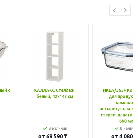
лый с
КАЛЛАКС Стеллаж,
ИКЕА/365+ Конт
белый, 42x147 см
для продукто
крышкой,
четырехугольной
стекло, пластик 
600 мл
В наличии
В наличи
от
69 590 ₸
от
4 080 ₸