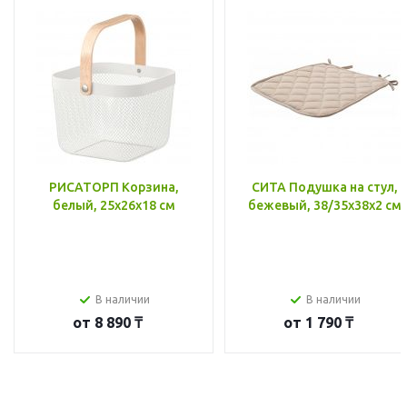
РИСАТОРП Корзина,
СИТА Подушка на стул,
белый, 25x26x18 см
бежевый, 38/35x38x2 см
В наличии
В наличии
от
8 890 ₸
от
1 790 ₸