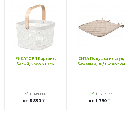
РИСАТОРП Корзина,
СИТА Подушка на стул,
белый, 25x26x18 см
бежевый, 38/35x38x2 см
В наличии
В наличии
от
8 890 ₸
от
1 790 ₸