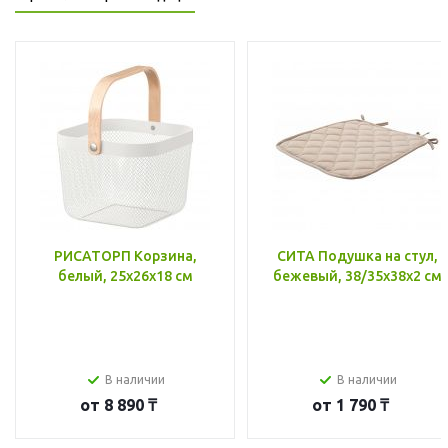
РИСАТОРП Корзина,
СИТА Подушка на стул,
белый, 25x26x18 см
бежевый, 38/35x38x2 см
В наличии
В наличии
от
8 890 ₸
от
1 790 ₸