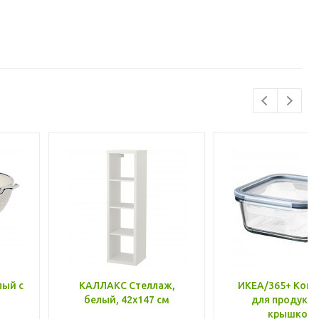
лый с
КАЛЛАКС Стеллаж,
ИКЕА/365+ Конт
белый, 42x147 см
для продукто
крышкой,