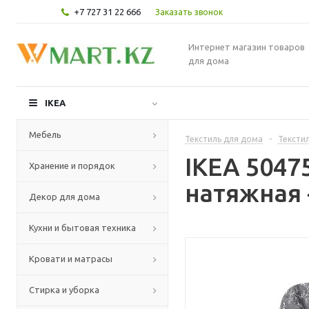
+7 727 31 22 666
Заказать звонок
Интернет магазин товаров
для дома
IKEA
Мебель
Текстиль для дома
-
Текстил
IKEA 504
Хранение и порядок
натяжная 
Декор для дома
Кухни и бытовая техника
Кровати и матрасы
Стирка и уборка