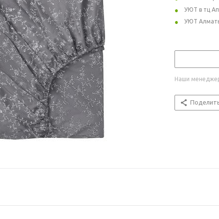
УЮТ в тц А
УЮТ Алмат
Наши менеджер
Поделит