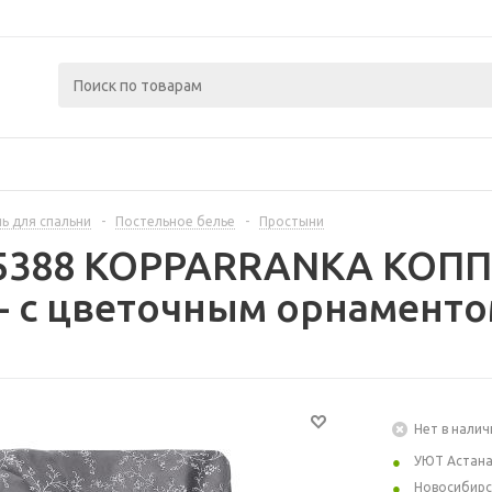
ь для спальни
-
Постельное белье
-
Простыни
75388 KOPPARRANKA КОП
- с цветочным орнаменто
Нет в налич
УЮТ Астан
Новосибирс