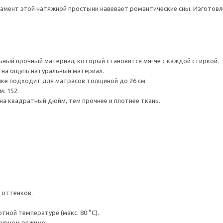
амент этой натяжной простыни навевает романтические сны. Изготовле
ный прочный материал, который становится мягче с каждой стиркой.
 на ощупь натуральный материал.
ке подходит для матрасов толщиной до 26 см.
: 152.
на квадратный дюйм, тем прочнее и плотнее ткань.
 оттенков.
ной температуре (макс. 80 °C).
турном режиме.