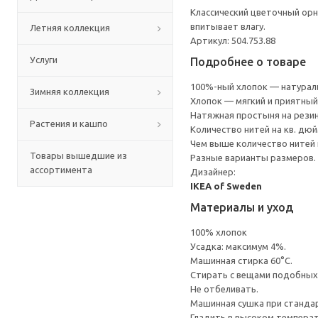
Классический цветочный орн
впитывает влагу.
Летняя коллекция
Артикул: 504.753.88
Услуги
Подробнее о товаре
100%-ный хлопок — натураль
Зимняя коллекция
Хлопок — мягкий и приятный
Натяжная простыня на резин
Растения и кашпо
Количество нитей на кв. дюйм
Чем выше количество нитей 
Товары вышедшие из
Разные варианты размеров.
ассортимента
Дизайнер:
IKEA of Sweden
Материалы и уход
100% хлопок
Усадка: максимум 4%.
Машинная стирка 60°С.
Cтирать с вещами подобных
Не отбеливать.
Машинная сушка при стандарт
Гладить в высоком темпера