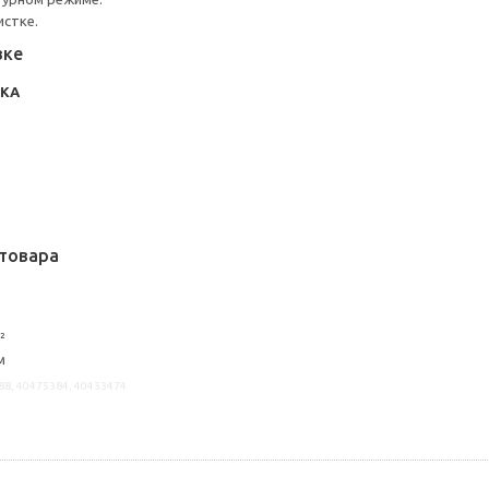
истке.
вке
НКА
товара
²
м
88, 40475384, 40433474