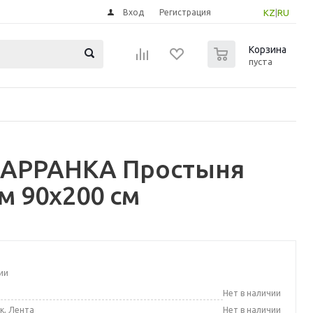
Вход
Регистрация
KZ
|
RU
0
Корзина
пуста
ПАРРАНКА Простыня
м 90x200 см
ии
а
Нет в наличии
к, Лента
Нет в наличии