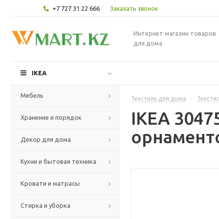
+7 727 31 22 666
Заказать звонок
Интернет магазин товаров
для дома
IKEA
Мебель
Текстиль для дома
-
Текстил
IKEA 304
Хранение и порядок
орнаменто
Декор для дома
Кухни и бытовая техника
Кровати и матрасы
Стирка и уборка