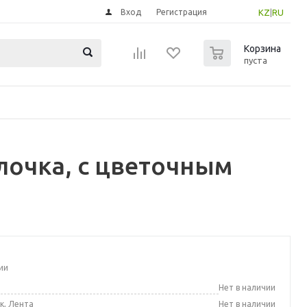
Вход
Регистрация
KZ
|
RU
0
Корзина
пуста
очка, с цветочным
ии
а
Нет в наличии
к, Лента
Нет в наличии