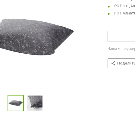
УЮТ в тц А
УЮТ Алмат
Наши менеджер
Поделит