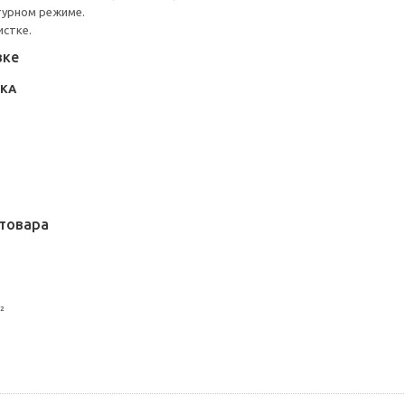
турном режиме.
истке.
вке
НКА
товара
²