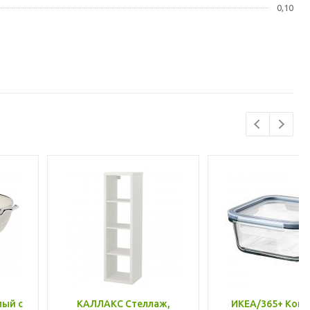
0,10
лый с
КАЛЛАКС Стеллаж,
ИКЕА/365+ Конт