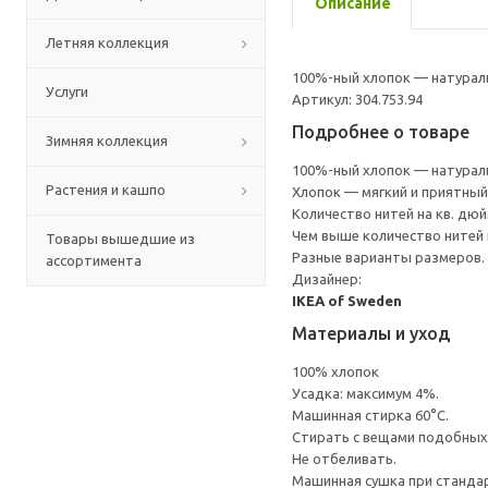
Описание
Летняя коллекция
100%-ный хлопок — натураль
Услуги
Артикул: 304.753.94
Подробнее о товаре
Зимняя коллекция
100%-ный хлопок — натураль
Растения и кашпо
Хлопок — мягкий и приятный
Количество нитей на кв. дюйм
Чем выше количество нитей 
Товары вышедшие из
Разные варианты размеров.
ассортимента
Дизайнер:
IKEA of Sweden
Материалы и уход
100% хлопок
Усадка: максимум 4%.
Машинная стирка 60°С.
Cтирать с вещами подобных
Не отбеливать.
Машинная сушка при стандарт