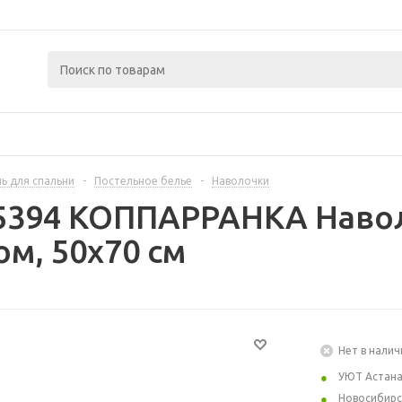
ь для спальни
-
Постельное белье
-
Наволочки
75394 КОППАРРАНКА Навол
м, 50x70 см
Нет в налич
УЮТ Астан
Новосибирс