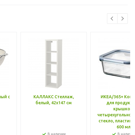
лый с
КАЛЛАКС Стеллаж,
ИКЕА/365+ Конт
белый, 42x147 см
для продукто
крышкой,
четырехугольной
стекло, пластик 
600 мл
В наличии
В наличи