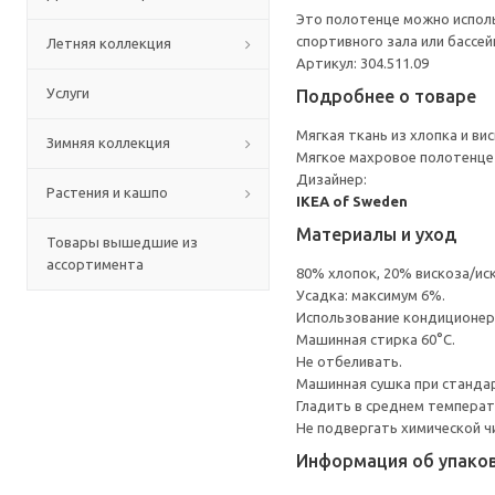
Это полотенце можно исполь
спортивного зала или бассей
Летняя коллекция
Артикул: 304.511.09
Услуги
Подробнее о товаре
Мягкая ткань из хлопка и ви
Зимняя коллекция
Мягкое махровое полотенце п
Дизайнер:
Растения и кашпо
IKEA of Sweden
Материалы и уход
Товары вышедшие из
ассортимента
80% хлопок, 20% вискоза/ис
Усадка: максимум 6%.
Использование кондиционер
Машинная стирка 60°С.
Не отбеливать.
Машинная сушка при стандарт
Гладить в среднем темпера
Не подвергать химической ч
Информация об упако