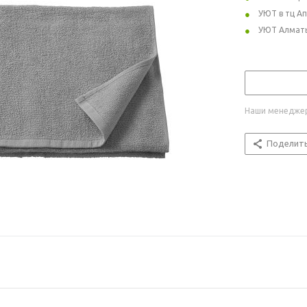
УЮТ в тц А
УЮТ Алмат
Наши менеджер
Поделит