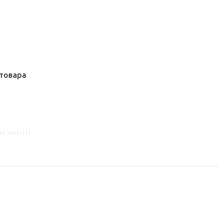
товара
19, 90451111