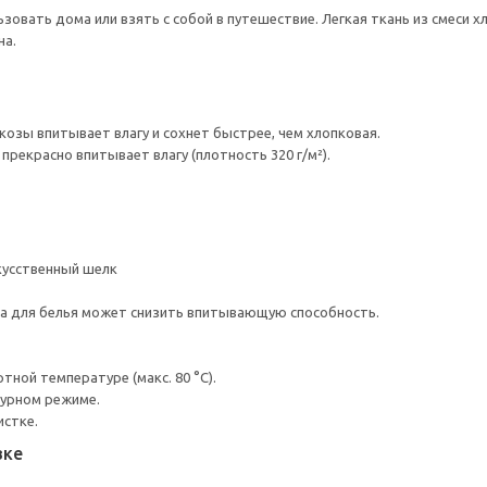
зовать дома или взять с собой в путешествие. Легкая ткань из смеси 
на.
скозы впитывает влагу и сохнет быстрее, чем хлопковая.
рекрасно впитывает влагу (плотность 320 г/м²).
кусственный шелк
а для белья может снизить впитывающую способность.
ной температуре (макс. 80 °C).
турном режиме.
истке.
вке