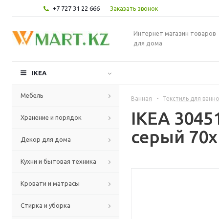
+7 727 31 22 666
Заказать звонок
Интернет магазин товаров
для дома
IKEA
Мебель
Ванная
-
Текстиль для ванн
IKEA 3045
Хранение и порядок
серый 70x
Декор для дома
Кухни и бытовая техника
Кровати и матрасы
Стирка и уборка