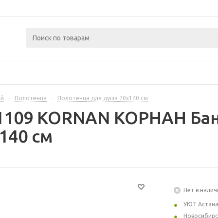
ой
-
Полотенца
-
Полотенца для душа 70х140 см
1109 KORNAN КОРНАН Бан
140 см
Нет в налич
УЮТ Астан
Новосибирс