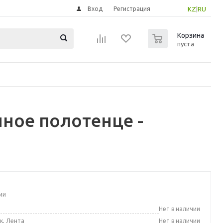
Вход
Регистрация
KZ
|
RU
0
Корзина
пуста
ное полотенце -
ии
а
Нет в наличии
к, Лента
Нет в наличии