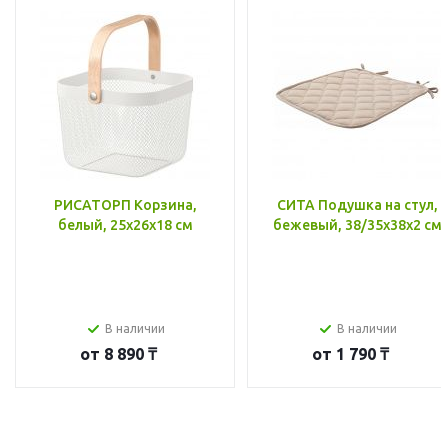
РИСАТОРП Корзина,
СИТА Подушка на стул,
белый, 25x26x18 см
бежевый, 38/35x38x2 см
В наличии
В наличии
от
8 890 ₸
от
1 790 ₸